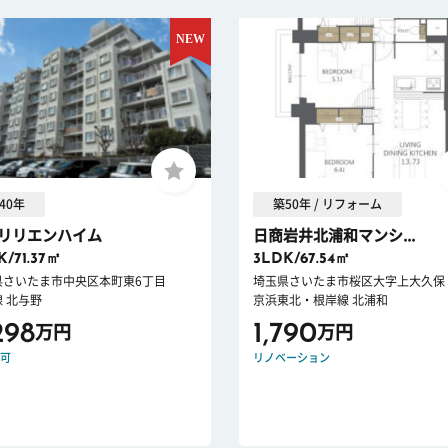
40年
築50年 / リフォーム
リリエンハイム
日商岩井北浦和マンシ...
K/71.37㎡
3LDK/67.54㎡
県さいたま市中央区本町東6丁目
埼玉県さいたま市桜区大字上大久保
 北与野
京浜東北・根岸線 北浦和
298
1,790
万円
万円
可
リノベーション