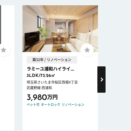
築32年 / リノベーション
築28年
ラミーユ浦和ハイライ...
ラミーユ浦
3LDK/73.26㎡
3LDK/77
埼玉県さいたま市桜区西堀4丁目
埼玉県さいた
武蔵野線 西浦和
武蔵野線 西
3,980
4,580
万円
ペット可
オートロック
リノベーション
ペット可
宅配