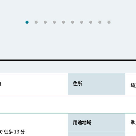
和
住所
埼
用途地域
準
 徒歩 13 分