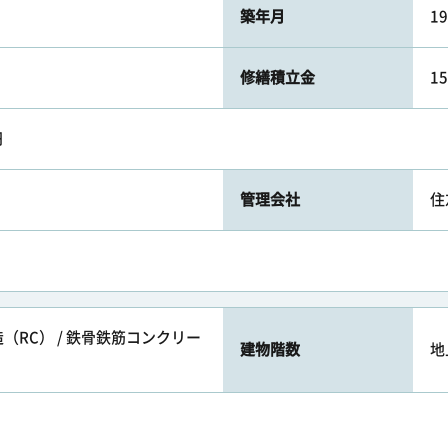
築年月
1
修繕積立金
1
円
管理会社
住
（RC） / 鉄骨鉄筋コンクリー
建物階数
地