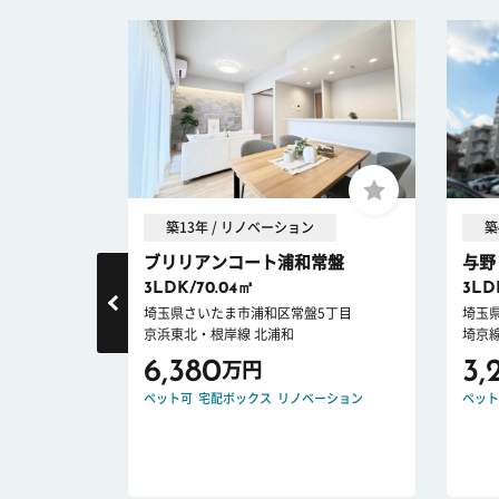
築13年 / リノベーション
築
.
ブリリアンコート浦和常盤
与野
3LDK/70.04㎡
3LD
大久保
埼玉県さいたま市浦和区常盤5丁目
埼玉
京浜東北・根岸線 北浦和
埼京線
6,380
3,
万円
E DOWN
ペット可
宅配ボックス
リノベーション
ペット