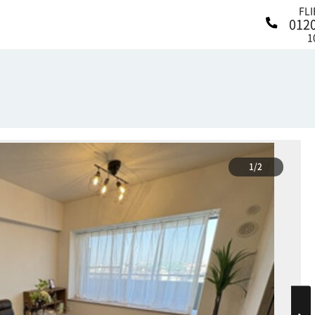
FL
012
1
1/2