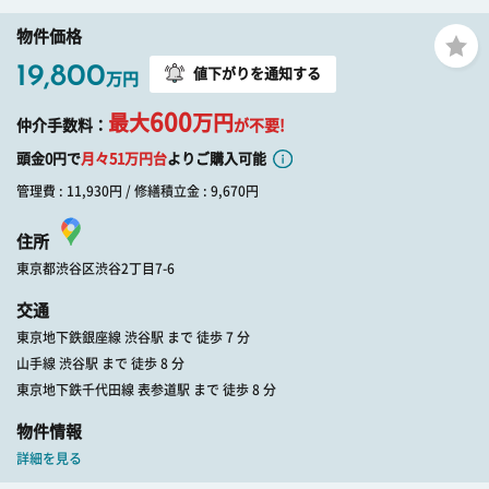
物件価格
19,800
値下がりを通知する
万円
600
最大
万円
仲介手数料：
が不要!
頭金0円で
月々
51
万円台
よりご購入可能
管理費 : 11,930円 / 修繕積立金 : 9,670円
住所
東京都渋谷区渋谷2丁目7-6
交通
東京地下鉄銀座線 渋谷駅 まで 徒歩 7 分
山手線 渋谷駅 まで 徒歩 8 分
東京地下鉄千代田線 表参道駅 まで 徒歩 8 分
物件情報
詳細を見る