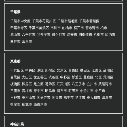
千葉県
千葉市中央区
千葉市花見川区
千葉市稲毛区
千葉市若葉区
千葉市緑区
千葉市美浜区
市川市
船橋市
松戸市
習志野市
柏市
流山市
八千代市
我孫子市
鎌ケ谷市
浦安市
四街道市
八街市
印西市
白井市
富里市
東京都
千代田区
中央区
港区
新宿区
文京区
台東区
墨田区
江東区
品川区
目黒区
大田区
世田谷区
渋谷区
中野区
杉並区
豊島区
北区
荒川区
板橋区
練馬区
足立区
葛飾区
江戸川区
八王子市
立川市
武蔵野市
三鷹市
青梅市
府中市
昭島市
調布市
町田市
小金井市
小平市
日野市
東村山市
国分寺市
国立市
福生市
狛江市
東大和市
清瀬市
多摩市
稲城市
西東京市
神奈川県