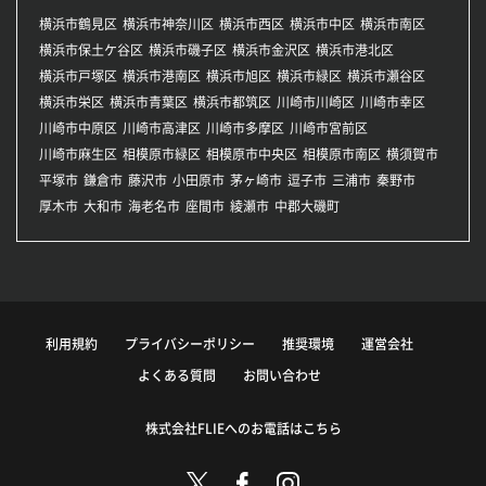
横浜市鶴見区
横浜市神奈川区
横浜市西区
横浜市中区
横浜市南区
横浜市保土ケ谷区
横浜市磯子区
横浜市金沢区
横浜市港北区
横浜市戸塚区
横浜市港南区
横浜市旭区
横浜市緑区
横浜市瀬谷区
横浜市栄区
横浜市青葉区
横浜市都筑区
川崎市川崎区
川崎市幸区
川崎市中原区
川崎市高津区
川崎市多摩区
川崎市宮前区
川崎市麻生区
相模原市緑区
相模原市中央区
相模原市南区
横須賀市
平塚市
鎌倉市
藤沢市
小田原市
茅ヶ崎市
逗子市
三浦市
秦野市
厚木市
大和市
海老名市
座間市
綾瀬市
中郡大磯町
利用規約
プライバシーポリシー
推奨環境
運営会社
よくある質問
お問い合わせ
株式会社FLIEへのお電話はこちら