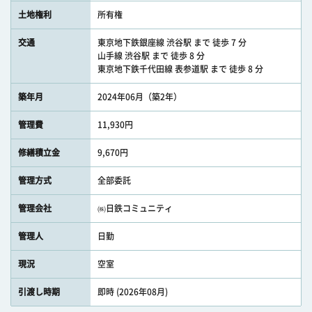
土地権利
所有権
交通
東京地下鉄銀座線 渋谷駅 まで 徒歩 7 分
山手線 渋谷駅 まで 徒歩 8 分
東京地下鉄千代田線 表参道駅 まで 徒歩 8 分
築年月
2024年06月（築2年）
管理費
11,930円
修繕積立金
9,670円
管理方式
全部委託
管理会社
㈱日鉄コミュニティ
管理人
日勤
現況
空室
引渡し時期
即時 (2026年08月)