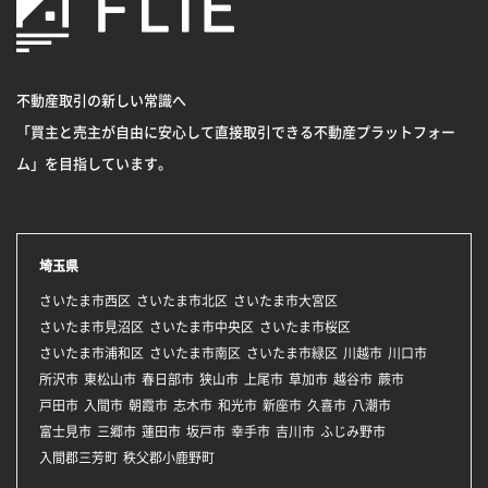
不動産取引の新しい常識へ
「買主と売主が自由に安心して直接取引できる不動産プラットフォー
ム」を目指しています。
埼玉県
さいたま市西区
さいたま市北区
さいたま市大宮区
さいたま市見沼区
さいたま市中央区
さいたま市桜区
さいたま市浦和区
さいたま市南区
さいたま市緑区
川越市
川口市
所沢市
東松山市
春日部市
狭山市
上尾市
草加市
越谷市
蕨市
戸田市
入間市
朝霞市
志木市
和光市
新座市
久喜市
八潮市
富士見市
三郷市
蓮田市
坂戸市
幸手市
吉川市
ふじみ野市
入間郡三芳町
秩父郡小鹿野町