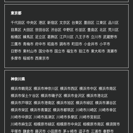
東京都
千代田区
中央区
港区
新宿区
文京区
台東区
墨田区
江東区
品川区
目黒区
大田区
世田谷区
渋谷区
中野区
杉並区
豊島区
北区
荒川区
板橋区
練馬区
足立区
葛飾区
江戸川区
八王子市
立川市
武蔵野市
三鷹市
青梅市
府中市
昭島市
調布市
町田市
小金井市
小平市
日野市
東村山市
国分寺市
国立市
福生市
狛江市
東大和市
清瀬市
多摩市
稲城市
西東京市
神奈川県
横浜市鶴見区
横浜市神奈川区
横浜市西区
横浜市中区
横浜市南区
横浜市保土ケ谷区
横浜市磯子区
横浜市金沢区
横浜市港北区
横浜市戸塚区
横浜市港南区
横浜市旭区
横浜市緑区
横浜市瀬谷区
横浜市栄区
横浜市青葉区
横浜市都筑区
川崎市川崎区
川崎市幸区
川崎市中原区
川崎市高津区
川崎市多摩区
川崎市宮前区
川崎市麻生区
相模原市緑区
相模原市中央区
相模原市南区
横須賀市
平塚市
鎌倉市
藤沢市
小田原市
茅ヶ崎市
逗子市
三浦市
秦野市