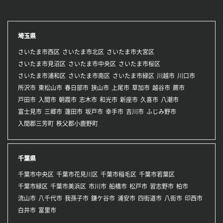
埼玉県
さいたま市西区
さいたま市北区
さいたま市大宮区
さいたま市見沼区
さいたま市中央区
さいたま市桜区
さいたま市浦和区
さいたま市南区
さいたま市緑区
川越市
川口市
所沢市
東松山市
春日部市
狭山市
上尾市
草加市
越谷市
蕨市
戸田市
入間市
朝霞市
志木市
和光市
新座市
久喜市
八潮市
富士見市
三郷市
蓮田市
坂戸市
幸手市
吉川市
ふじみ野市
入間郡三芳町
秩父郡小鹿野町
千葉県
千葉市中央区
千葉市花見川区
千葉市稲毛区
千葉市若葉区
千葉市緑区
千葉市美浜区
市川市
船橋市
松戸市
習志野市
柏市
流山市
八千代市
我孫子市
鎌ケ谷市
浦安市
四街道市
八街市
印西市
白井市
富里市