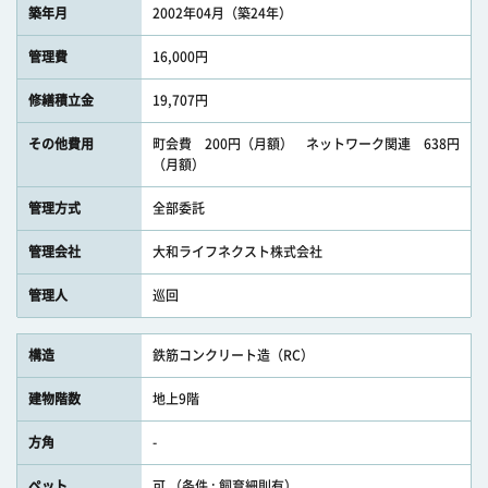
築年月
2002年04月（築24年）
管理費
16,000円
修繕積立金
19,707円
その他費用
町会費 200円（月額） ネットワーク関連 638円
（月額）
管理方式
全部委託
管理会社
大和ライフネクスト株式会社
管理人
巡回
構造
鉄筋コンクリート造（RC）
建物階数
地上9階
方角
-
ペット
可 （条件 : 飼育細則有）