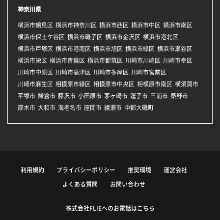
神奈川県
横浜市鶴見区
横浜市神奈川区
横浜市西区
横浜市中区
横浜市南区
横浜市保土ケ谷区
横浜市磯子区
横浜市金沢区
横浜市港北区
横浜市戸塚区
横浜市港南区
横浜市旭区
横浜市緑区
横浜市瀬谷区
横浜市栄区
横浜市青葉区
横浜市都筑区
川崎市川崎区
川崎市幸区
川崎市中原区
川崎市高津区
川崎市多摩区
川崎市宮前区
川崎市麻生区
相模原市緑区
相模原市中央区
相模原市南区
横須賀市
平塚市
鎌倉市
藤沢市
小田原市
茅ヶ崎市
逗子市
三浦市
秦野市
厚木市
大和市
海老名市
座間市
綾瀬市
中郡大磯町
利用規約
プライバシーポリシー
推奨環境
運営会社
よくある質問
お問い合わせ
株式会社FLIEへのお電話はこちら