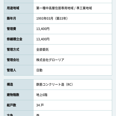
用途地域
第一種中高層住居専用地域 / 準工業地域
築年月
1993年03月（築33年）
管理費
13,400円
修繕積立金
13,400円
管理方式
全部委託
管理会社
株式会社グローリア
管理人
日勤
構造
鉄筋コンクリート造（RC）
建物階数
地上6階
総戸数
34 戸
方角
西