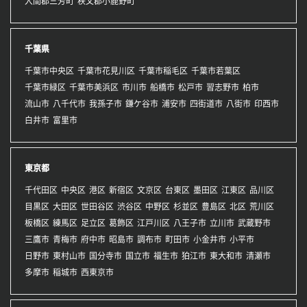
入間郡三芳町
秩父郡小鹿野町
千葉県
千葉市中央区
千葉市花見川区
千葉市稲毛区
千葉市若葉区
千葉市緑区
千葉市美浜区
市川市
船橋市
松戸市
習志野市
柏市
流山市
八千代市
我孫子市
鎌ケ谷市
浦安市
四街道市
八街市
印西市
白井市
富里市
東京都
千代田区
中央区
港区
新宿区
文京区
台東区
墨田区
江東区
品川区
目黒区
大田区
世田谷区
渋谷区
中野区
杉並区
豊島区
北区
荒川区
板橋区
練馬区
足立区
葛飾区
江戸川区
八王子市
立川市
武蔵野市
三鷹市
青梅市
府中市
昭島市
調布市
町田市
小金井市
小平市
日野市
東村山市
国分寺市
国立市
福生市
狛江市
東大和市
清瀬市
多摩市
稲城市
西東京市