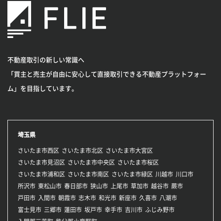
不動産取引の新しい常識へ
「買主と売主が自由に安心して直接取引できる不動産プラットフォー
ム」を目指しています。
埼玉県
さいたま市西区
さいたま市北区
さいたま市大宮区
さいたま市見沼区
さいたま市中央区
さいたま市桜区
さいたま市浦和区
さいたま市南区
さいたま市緑区
川越市
川口市
所沢市
東松山市
春日部市
狭山市
上尾市
草加市
越谷市
蕨市
戸田市
入間市
朝霞市
志木市
和光市
新座市
久喜市
八潮市
富士見市
三郷市
蓮田市
坂戸市
幸手市
吉川市
ふじみ野市