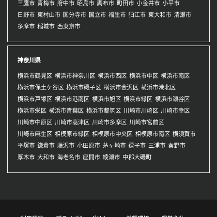
三鷹市
青梅市
府中市
昭島市
調布市
町田市
小金井市
小平市
日野市
東村山市
国分寺市
国立市
福生市
狛江市
東大和市
清瀬市
多摩市
稲城市
西東京市
神奈川県
横浜市鶴見区
横浜市神奈川区
横浜市西区
横浜市中区
横浜市南区
横浜市保土ケ谷区
横浜市磯子区
横浜市金沢区
横浜市港北区
横浜市戸塚区
横浜市港南区
横浜市旭区
横浜市緑区
横浜市瀬谷区
横浜市栄区
横浜市青葉区
横浜市都筑区
川崎市川崎区
川崎市幸区
川崎市中原区
川崎市高津区
川崎市多摩区
川崎市宮前区
川崎市麻生区
相模原市緑区
相模原市中央区
相模原市南区
横須賀市
平塚市
鎌倉市
藤沢市
小田原市
茅ヶ崎市
逗子市
三浦市
秦野市
厚木市
大和市
海老名市
座間市
綾瀬市
中郡大磯町