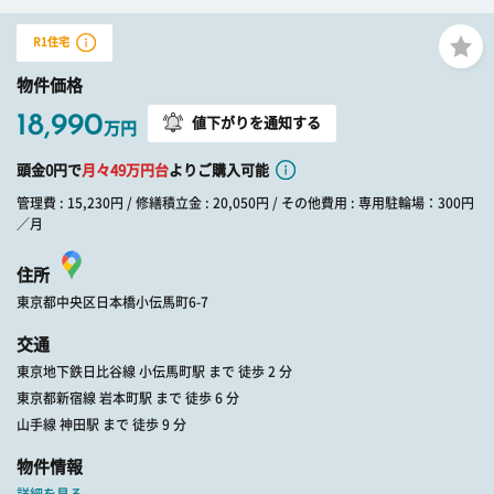
R1住宅
物件価格
18,990
値下がりを通知する
万円
頭金0円で
月々
49
万円台
よりご購入可能
管理費 : 15,230円 / 修繕積立金 : 20,050円 / その他費用 : 専用駐輪場：300円
／月
住所
東京都中央区日本橋小伝馬町6-7
交通
東京地下鉄日比谷線 小伝馬町駅 まで 徒歩 2 分
東京都新宿線 岩本町駅 まで 徒歩 6 分
山手線 神田駅 まで 徒歩 9 分
物件情報