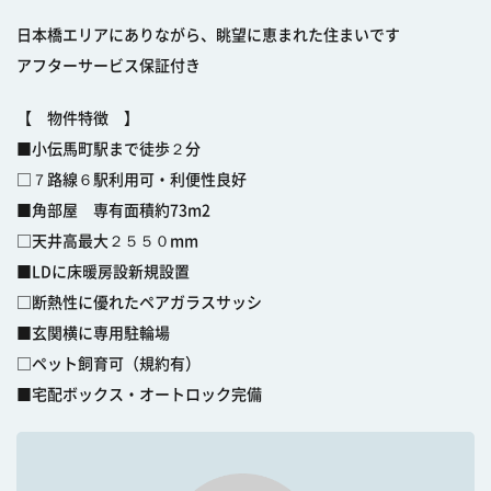
日本橋エリアにありながら、眺望に恵まれた住まいです
アフターサービス保証付き
【 物件特徴 】
■小伝馬町駅まで徒歩２分
□７路線６駅利用可・利便性良好
■角部屋 専有面積約73m2
□天井高最大２５５０mm
■LDに床暖房設新規設置
□断熱性に優れたペアガラスサッシ
■玄関横に専用駐輪場
□ペット飼育可（規約有）
■宅配ボックス・オートロック完備