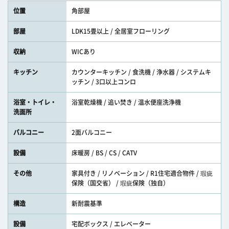
位置
角部屋
部屋
LDK15畳以上 / 全居室フローリング
収納
WICあり
キッチン
カウンターキッチン / 食洗機 / 浄水器 / システムキ
ッチン / 3口以上コンロ
浴室・トイレ・
浴室乾燥機 / 追い焚き / 温水便座洗浄機
洗面所
バルコニー
2面バルコニー
設備
床暖房 / BS / CS / CATV
その他
家具付き / リノベーション / R1住宅適合物件 / 瑕疵
保険（国交省） / 瑕疵保険（独自）
構造
新耐震基準
設備
宅配ボックス / エレベーター