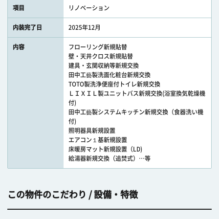
項目
リノベーション
内装完了日
2025年12月
内容
フローリング新規貼替
壁・天井クロス新規貼替
建具・玄関収納等新規交換
田中工藝製洗面化粧台新規交換
TOTO製洗浄便座付トイレ新規交換
ＬＩＸＩＬ製ユニットバス新規交換(浴室換気乾燥機
付)
田中工藝製システムキッチン新規交換（食器洗い機
付)
照明器具新規設置
エアコン１基新規設置
床暖房マット新規設置（LD)
給湯器新規交換（追焚式）…等
この物件のこだわり / 設備・特徴