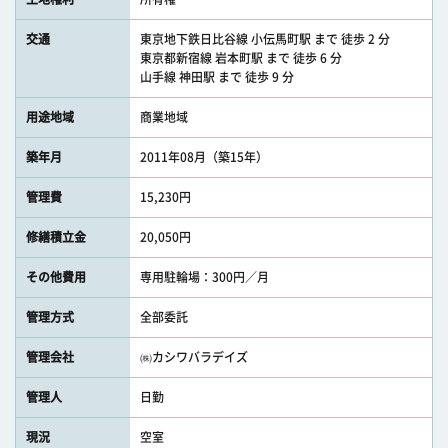
交通
東京地下鉄日比谷線 小伝馬町駅 まで 徒歩 2 分
東京都新宿線 岩本町駅 まで 徒歩 6 分
山手線 神田駅 まで 徒歩 9 分
用途地域
商業地域
築年月
2011年08月（築15年）
管理費
15,230円
修繕積立金
20,050円
その他費用
専用駐輪場：300円／月
管理方式
全部委託
管理会社
㈱カシワバラデイズ
管理人
日勤
現況
空室