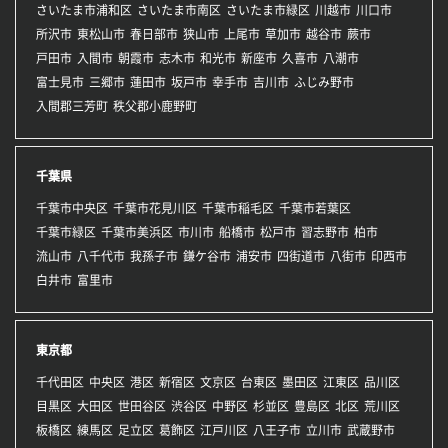
さいたま市浦和区
さいたま市南区
さいたま市緑区
川越市
川口市
所沢市
東松山市
春日部市
狭山市
上尾市
草加市
越谷市
蕨市
戸田市
入間市
朝霞市
志木市
和光市
新座市
久喜市
八潮市
富士見市
三郷市
蓮田市
坂戸市
幸手市
吉川市
ふじみ野市
入間郡三芳町
秩父郡小鹿野町
千葉県
千葉市中央区
千葉市花見川区
千葉市稲毛区
千葉市若葉区
千葉市緑区
千葉市美浜区
市川市
船橋市
松戸市
習志野市
柏市
流山市
八千代市
我孫子市
鎌ケ谷市
浦安市
四街道市
八街市
印西市
白井市
富里市
東京都
千代田区
中央区
港区
新宿区
文京区
台東区
墨田区
江東区
品川区
目黒区
大田区
世田谷区
渋谷区
中野区
杉並区
豊島区
北区
荒川区
板橋区
練馬区
足立区
葛飾区
江戸川区
八王子市
立川市
武蔵野市