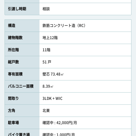
引渡し時期
相談
構造
鉄筋コンクリート造（RC）
建物階数
地上12階
所在階
11階
総戸数
51 戸
専有面積
壁芯 73.48㎡
バルコニー面積
8.39㎡
間取り
3LDK + WIC
方角
北東
駐車場
確認中 : 42,000円/月
バイク置き場
確認中 : 1,000円/月