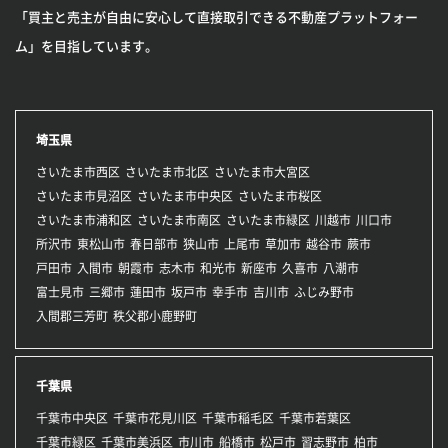
「買主と売主が自由に安心して直接取引できる不動産プラットフォー
ム」を目指しています。
埼玉県
さいたま市西区
さいたま市北区
さいたま市大宮区
さいたま市見沼区
さいたま市中央区
さいたま市桜区
さいたま市浦和区
さいたま市南区
さいたま市緑区
川越市
川口市
所沢市
東松山市
春日部市
狭山市
上尾市
草加市
越谷市
蕨市
戸田市
入間市
朝霞市
志木市
和光市
新座市
久喜市
八潮市
富士見市
三郷市
蓮田市
坂戸市
幸手市
吉川市
ふじみ野市
入間郡三芳町
秩父郡小鹿野町
千葉県
千葉市中央区
千葉市花見川区
千葉市稲毛区
千葉市若葉区
千葉市緑区
千葉市美浜区
市川市
船橋市
松戸市
習志野市
柏市