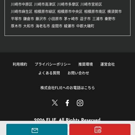
川崎市中原区
川崎市高津区
川崎市多摩区
川崎市宮前区
川崎市麻生区
相模原市緑区
相模原市中央区
相模原市南区
横須賀市
平塚市
鎌倉市
藤沢市
小田原市
茅ヶ崎市
逗子市
三浦市
秦野市
厚木市
大和市
海老名市
座間市
綾瀬市
中郡大磯町
利用規約
プライバシーポリシー
推奨環境
運営会社
よくある質問
お問い合わせ
株式会社FLIEへのお電話はこちら
2026 FLIE. All Rights Reserved.
このサイトに掲載している情報の無断転載を禁止します。
著作権は株式会社FLIEまたはその情報提供者に帰属します。