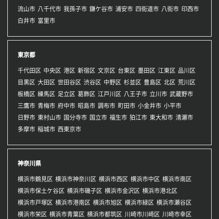
流山市
八千代市
我孫子市
鎌ケ谷市
浦安市
四街道市
八街市
印西市
白井市
富里市
東京都
千代田区
中央区
港区
新宿区
文京区
台東区
墨田区
江東区
品川区
目黒区
大田区
世田谷区
渋谷区
中野区
杉並区
豊島区
北区
荒川区
板橋区
練馬区
足立区
葛飾区
江戸川区
八王子市
立川市
武蔵野市
三鷹市
青梅市
府中市
昭島市
調布市
町田市
小金井市
小平市
日野市
東村山市
国分寺市
国立市
福生市
狛江市
東大和市
清瀬市
多摩市
稲城市
西東京市
神奈川県
横浜市鶴見区
横浜市神奈川区
横浜市西区
横浜市中区
横浜市南区
横浜市保土ケ谷区
横浜市磯子区
横浜市金沢区
横浜市港北区
横浜市戸塚区
横浜市港南区
横浜市旭区
横浜市緑区
横浜市瀬谷区
横浜市栄区
横浜市青葉区
横浜市都筑区
川崎市川崎区
川崎市幸区