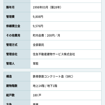
築年月
1998年03月（築28年）
管理費
9,808円
修繕積立金
9,576円
その他費用
町内会費：200円／月
管理方式
全部委託
管理会社
住友不動産建物サービス株式会社
管理人
常駐
構造
鉄骨鉄筋コンクリート造（SRC）
建物階数
地上14階 / 地下1階
総戸数
180 戸
方角
南東