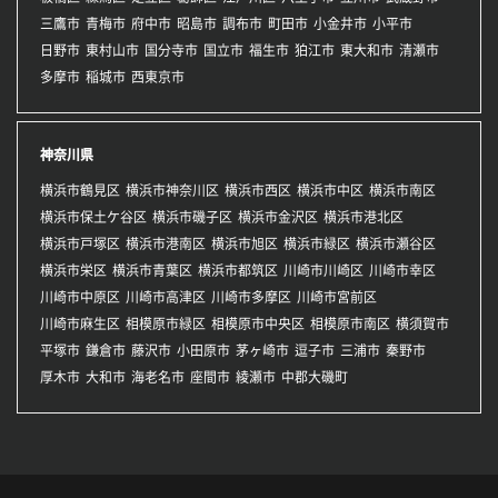
三鷹市
青梅市
府中市
昭島市
調布市
町田市
小金井市
小平市
日野市
東村山市
国分寺市
国立市
福生市
狛江市
東大和市
清瀬市
多摩市
稲城市
西東京市
神奈川県
横浜市鶴見区
横浜市神奈川区
横浜市西区
横浜市中区
横浜市南区
横浜市保土ケ谷区
横浜市磯子区
横浜市金沢区
横浜市港北区
横浜市戸塚区
横浜市港南区
横浜市旭区
横浜市緑区
横浜市瀬谷区
横浜市栄区
横浜市青葉区
横浜市都筑区
川崎市川崎区
川崎市幸区
川崎市中原区
川崎市高津区
川崎市多摩区
川崎市宮前区
川崎市麻生区
相模原市緑区
相模原市中央区
相模原市南区
横須賀市
平塚市
鎌倉市
藤沢市
小田原市
茅ヶ崎市
逗子市
三浦市
秦野市
厚木市
大和市
海老名市
座間市
綾瀬市
中郡大磯町