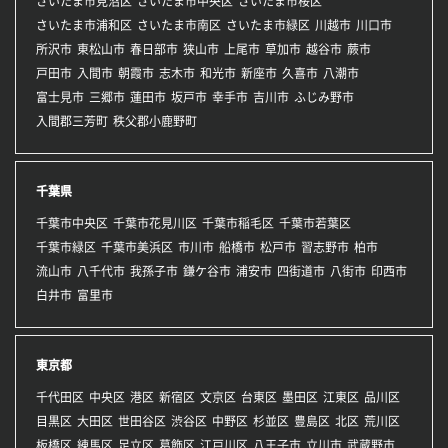
さいたま市見沼区
さいたま市中央区
さいたま市桜区
さいたま市浦和区
さいたま市南区
さいたま市緑区
川越市
川口市
所沢市
東松山市
春日部市
狭山市
上尾市
草加市
越谷市
蕨市
戸田市
入間市
朝霞市
志木市
和光市
新座市
久喜市
八潮市
富士見市
三郷市
蓮田市
坂戸市
幸手市
吉川市
ふじみ野市
入間郡三芳町
秩父郡小鹿野町
千葉県
千葉市中央区
千葉市花見川区
千葉市稲毛区
千葉市若葉区
千葉市緑区
千葉市美浜区
市川市
船橋市
松戸市
習志野市
柏市
流山市
八千代市
我孫子市
鎌ケ谷市
浦安市
四街道市
八街市
印西市
白井市
富里市
東京都
千代田区
中央区
港区
新宿区
文京区
台東区
墨田区
江東区
品川区
目黒区
大田区
世田谷区
渋谷区
中野区
杉並区
豊島区
北区
荒川区
板橋区
練馬区
足立区
葛飾区
江戸川区
八王子市
立川市
武蔵野市