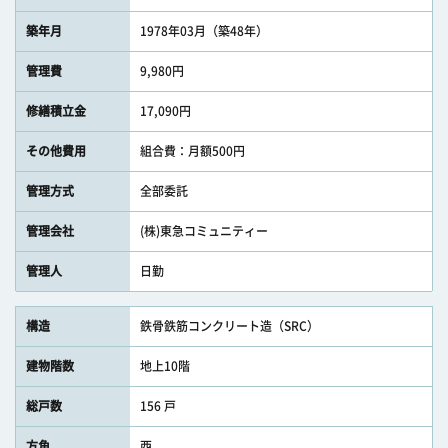
築年月
1978年03月（築48年）
管理費
9,980円
修繕積立金
17,090円
その他費用
組合費：月額500円
管理方式
全部委託
管理会社
(株)東急コミュニティー
管理人
日勤
構造
鉄骨鉄筋コンクリート造（SRC）
建物階数
地上10階
総戸数
156 戸
方角
西