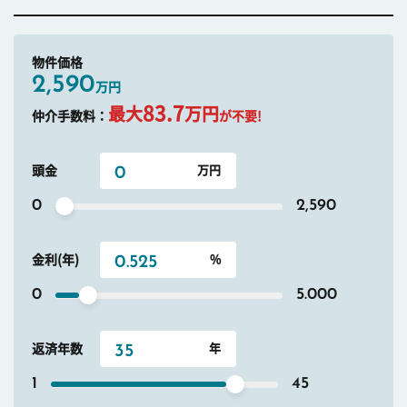
物件価格
2,590
万円
83.7
最大
万円
仲介手数料：
が不要!
頭金
0
2,590
金利(年)
0
5.000
返済年数
1
45