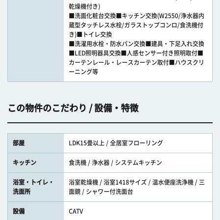
乾燥機付き)
■洗面化粧台交換■キッチン交換(W2550/浄水器内
蔵型タッチレス水栓/ガラストップコンロ/食洗機付
き)■トイレ交換
■洗濯用水栓・防水パン交換■建具・下足入れ交換
■LED照明器具交換■人感センサー付き照明取付■
カーテンレール・レースカーテン取付■ハウスクリ
ーニング等
この物件のこだわり / 設備・特徴
部屋
LDK15畳以上 / 全居室フローリング
キッチン
食洗機 / 浄水器 / システムキッチン
浴室・トイレ・
浴室乾燥機 / 浴室1418サイズ / 温水便座洗浄機 / 三
洗面所
面鏡 / シャワー付洗面台
設備
CATV