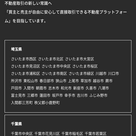
不動産取引の新しい常識へ
「買主と売主が自由に安心して直接取引できる不動産プラットフォー
ム」を目指しています。
埼玉県
さいたま市西区
さいたま市北区
さいたま市大宮区
さいたま市見沼区
さいたま市中央区
さいたま市桜区
さいたま市浦和区
さいたま市南区
さいたま市緑区
川越市
川口市
所沢市
東松山市
春日部市
狭山市
上尾市
草加市
越谷市
蕨市
戸田市
入間市
朝霞市
志木市
和光市
新座市
久喜市
八潮市
富士見市
三郷市
蓮田市
坂戸市
幸手市
吉川市
ふじみ野市
入間郡三芳町
秩父郡小鹿野町
千葉県
千葉市中央区
千葉市花見川区
千葉市稲毛区
千葉市若葉区