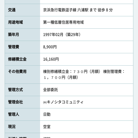
交通
京浜急行電鉄逗子線 六浦駅 まで 徒歩 8 分
用途地域
第一種低層住居専用地域
築年月
1997年02月（築29年）
管理費
8,900円
修繕積立金
16,160円
その他費用
棟別修繕積立金：７３０円（月額） 棟別管理費：
１，７００円（月額）
管理方式
全部委託
管理会社
㈱キノシタコミュニティ
管理人
日勤
現況
空室