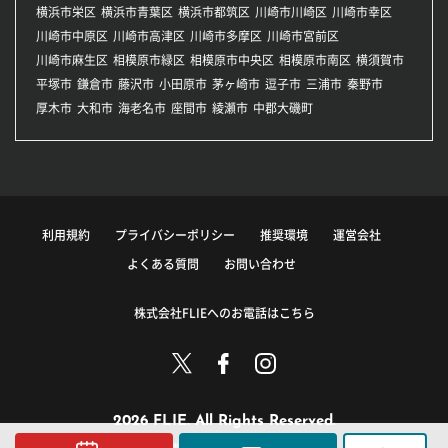
横浜市栄区
横浜市青葉区
横浜市都筑区
川崎市川崎区
川崎市幸区
川崎市中原区
川崎市高津区
川崎市多摩区
川崎市宮前区
川崎市麻生区
相模原市緑区
相模原市中央区
相模原市南区
横須賀市
平塚市
鎌倉市
藤沢市
小田原市
茅ヶ崎市
逗子市
三浦市
秦野市
厚木市
大和市
海老名市
座間市
綾瀬市
中郡大磯町
利用規約
プライバシーポリシー
推奨環境
運営会社
よくある質問
お問い合わせ
株式会社FLIEへのお電話はこちら
2026 FLIE. All Rights Reserved.
このサイトに掲載している情報の無断転載を禁止します。