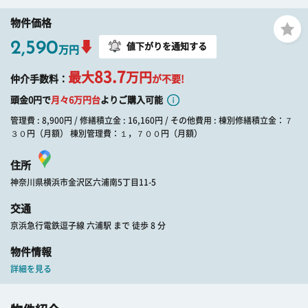
物件価格
2,590
値下がりを通知する
万円
83.7
最大
万円
仲介手数料：
が不要!
頭金0円で
月々
6
万円台
よりご購入可能
管理費 : 8,900円 / 修繕積立金 : 16,160円 / その他費用 : 棟別修繕積立金：７
３０円（月額） 棟別管理費：１，７００円（月額）
住所
神奈川県横浜市金沢区六浦南5丁目11-5
交通
京浜急行電鉄逗子線 六浦駅 まで 徒歩 8 分
物件情報
詳細を見る