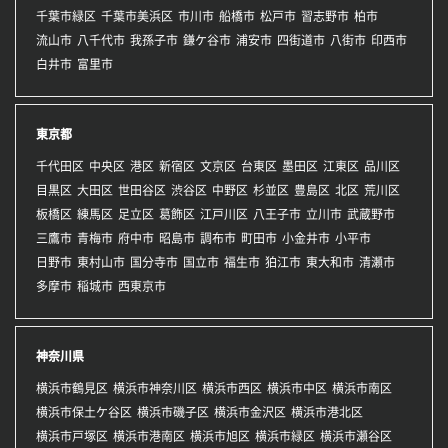
千葉市緑区
千葉市美浜区
市川市
船橋市
松戸市
習志野市
柏市
流山市
八千代市
我孫子市
鎌ケ谷市
浦安市
四街道市
八街市
印西市
白井市
富里市
東京都
千代田区
中央区
港区
新宿区
文京区
台東区
墨田区
江東区
品川区
目黒区
大田区
世田谷区
渋谷区
中野区
杉並区
豊島区
北区
荒川区
板橋区
練馬区
足立区
葛飾区
江戸川区
八王子市
立川市
武蔵野市
三鷹市
青梅市
府中市
昭島市
調布市
町田市
小金井市
小平市
日野市
東村山市
国分寺市
国立市
福生市
狛江市
東大和市
清瀬市
多摩市
稲城市
西東京市
神奈川県
横浜市鶴見区
横浜市神奈川区
横浜市西区
横浜市中区
横浜市南区
横浜市保土ケ谷区
横浜市磯子区
横浜市金沢区
横浜市港北区
横浜市戸塚区
横浜市港南区
横浜市旭区
横浜市緑区
横浜市瀬谷区