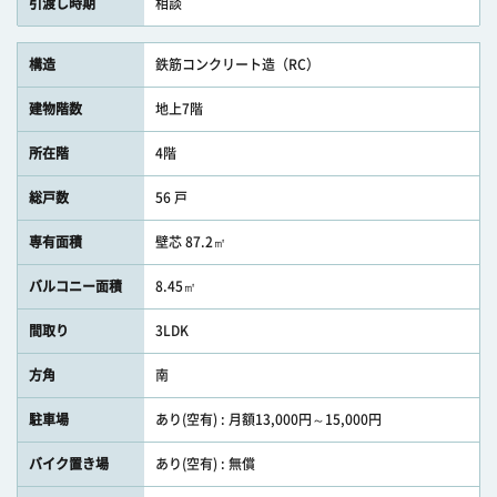
引渡し時期
相談
構造
鉄筋コンクリート造（RC）
建物階数
地上7階
所在階
4階
総戸数
56 戸
専有面積
壁芯 87.2㎡
バルコニー面積
8.45㎡
間取り
3LDK
方角
南
駐車場
あり(空有) : 月額13,000円～15,000円
バイク置き場
あり(空有) : 無償