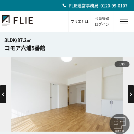
FLIE運営事務局: 0120-99-0107
会員登録
フリエとは
ログイン
3LDK/87.2㎡
コモア六浦5番館
1/15