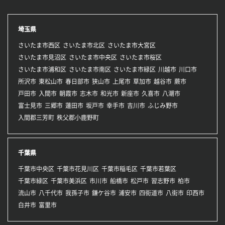
埼玉県
さいたま市西区
さいたま市北区
さいたま市大宮区
さいたま市見沼区
さいたま市中央区
さいたま市桜区
さいたま市浦和区
さいたま市南区
さいたま市緑区
川越市
川口市
所沢市
東松山市
春日部市
狭山市
上尾市
草加市
越谷市
蕨市
戸田市
入間市
朝霞市
志木市
和光市
新座市
久喜市
八潮市
富士見市
三郷市
蓮田市
坂戸市
幸手市
吉川市
ふじみ野市
入間郡三芳町
秩父郡小鹿野町
千葉県
千葉市中央区
千葉市花見川区
千葉市稲毛区
千葉市若葉区
千葉市緑区
千葉市美浜区
市川市
船橋市
松戸市
習志野市
柏市
流山市
八千代市
我孫子市
鎌ケ谷市
浦安市
四街道市
八街市
印西市
白井市
富里市