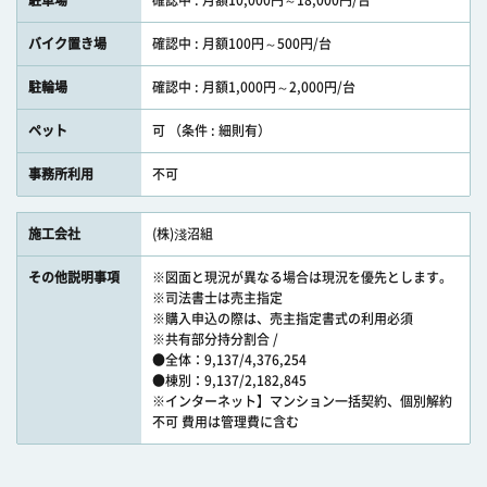
駐車場
確認中 : 月額10,000円～18,000円/台
バイク置き場
確認中 : 月額100円～500円/台
駐輪場
確認中 : 月額1,000円～2,000円/台
ペット
可 （条件 : 細則有）
事務所利用
不可
施工会社
(株)淺沼組
その他説明事項
※図面と現況が異なる場合は現況を優先とします。
※司法書士は売主指定
※購入申込の際は、売主指定書式の利用必須
※共有部分持分割合 /
●全体：9,137/4,376,254
●棟別：9,137/2,182,845
※インターネット】マンション一括契約、個別解約
不可 費用は管理費に含む