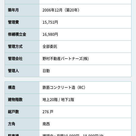
築年月
2006年12月（築20年）
管理費
15,751円
修繕積立金
16,980円
管理方式
全部委託
管理会社
野村不動産パートナーズ(株)
管理人
日勤
構造
鉄筋コンクリート造（RC）
建物階数
地上20階 / 地下1階
総戸数
276 戸
方角
南西