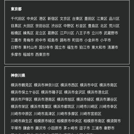
東京都
千代田区
中央区
港区
新宿区
文京区
台東区
墨田区
江東区
品川区
目黒区
大田区
世田谷区
渋谷区
中野区
杉並区
豊島区
北区
荒川区
板橋区
練馬区
足立区
葛飾区
江戸川区
八王子市
立川市
武蔵野市
三鷹市
青梅市
府中市
昭島市
調布市
町田市
小金井市
小平市
日野市
東村山市
国分寺市
国立市
福生市
狛江市
東大和市
清瀬市
多摩市
稲城市
西東京市
神奈川県
横浜市鶴見区
横浜市神奈川区
横浜市西区
横浜市中区
横浜市南区
横浜市保土ケ谷区
横浜市磯子区
横浜市金沢区
横浜市港北区
横浜市戸塚区
横浜市港南区
横浜市旭区
横浜市緑区
横浜市瀬谷区
横浜市栄区
横浜市青葉区
横浜市都筑区
川崎市川崎区
川崎市幸区
川崎市中原区
川崎市高津区
川崎市多摩区
川崎市宮前区
川崎市麻生区
相模原市緑区
相模原市中央区
相模原市南区
横須賀市
平塚市
鎌倉市
藤沢市
小田原市
茅ヶ崎市
逗子市
三浦市
秦野市