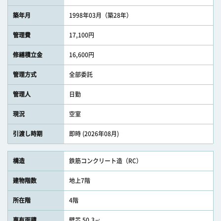
築年月
1998年03月（築28年）
管理費
17,100円
修繕積立金
16,600円
管理方式
全部委託
管理人
日勤
現況
空室
引渡し時期
即時 (2026年08月)
構造
鉄筋コンクリート造（RC）
建物階数
地上7階
所在階
4階
専有面積
壁芯 50.3㎡