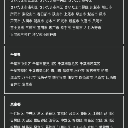
さいたま市見沼区
さいたま市中央区
さいたま市桜区
さいたま市浦和区
さいたま市南区
さいたま市緑区
川越市
川口市
所沢市
東松山市
春日部市
狭山市
上尾市
草加市
越谷市
蕨市
戸田市
入間市
朝霞市
志木市
和光市
新座市
久喜市
八潮市
富士見市
三郷市
蓮田市
坂戸市
幸手市
吉川市
ふじみ野市
入間郡三芳町
秩父郡小鹿野町
千葉県
千葉市中央区
千葉市花見川区
千葉市稲毛区
千葉市若葉区
千葉市緑区
千葉市美浜区
市川市
船橋市
松戸市
習志野市
柏市
流山市
八千代市
我孫子市
鎌ケ谷市
浦安市
四街道市
八街市
印西市
白井市
富里市
東京都
千代田区
中央区
港区
新宿区
文京区
台東区
墨田区
江東区
品川区
目黒区
大田区
世田谷区
渋谷区
中野区
杉並区
豊島区
北区
荒川区
板橋区
練馬区
足立区
葛飾区
江戸川区
八王子市
立川市
武蔵野市