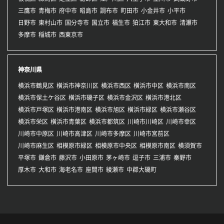
三鷹市
青梅市
府中市
昭島市
調布市
町田市
小金井市
小平市
日野市
東村山市
国分寺市
国立市
福生市
狛江市
東大和市
清瀬市
多摩市
稲城市
西東京市
神奈川県
横浜市鶴見区
横浜市神奈川区
横浜市西区
横浜市中区
横浜市南区
横浜市保土ケ谷区
横浜市磯子区
横浜市金沢区
横浜市港北区
横浜市戸塚区
横浜市港南区
横浜市旭区
横浜市緑区
横浜市瀬谷区
横浜市栄区
横浜市青葉区
横浜市都筑区
川崎市川崎区
川崎市幸区
川崎市中原区
川崎市高津区
川崎市多摩区
川崎市宮前区
川崎市麻生区
相模原市緑区
相模原市中央区
相模原市南区
横須賀市
平塚市
鎌倉市
藤沢市
小田原市
茅ヶ崎市
逗子市
三浦市
秦野市
厚木市
大和市
海老名市
座間市
綾瀬市
中郡大磯町