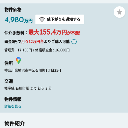
物件価格
4,980
値下がりを通知する
万円
155.4
最大
万円
仲介手数料：
が不要!
頭金0円で
月々
12
万円台
よりご購入可能
管理費 : 17,100円 / 修繕積立金 : 16,600円
住所
神奈川県横浜市中区石川町1丁目25-1
交通
根岸線 石川町駅 まで 徒歩 3 分
物件情報
詳細を見る
物件紹介