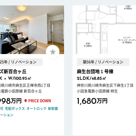
25年 / リノベーション
築56年 / リノベーション
ズ新百合ヶ丘
麻生台団地１号棟
K + W/100.93㎡
2LDK/48.85㎡
川県川崎市麻生区王禅寺西1丁目
神奈川県川崎市麻生区下麻生1丁目
急電鉄小田原線 新百合ヶ丘
小田急電鉄小田原線 柿生
998
1,680
万円
万円
PRICE DOWN
可
宅配ボックス
オートロック
新耐震
ーション