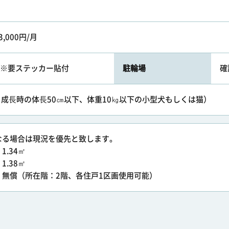
3,000円/月
円/月※要ステッカー貼付
駐輪場
確
猫可。成⻑時の体⻑50㎝以下、体重10㎏以下の小型犬もしくは猫）
なる場合は現況を優先と致します。
.34㎡
.38㎡
：無償（所在階：2階、各住戸1区画使用可能）