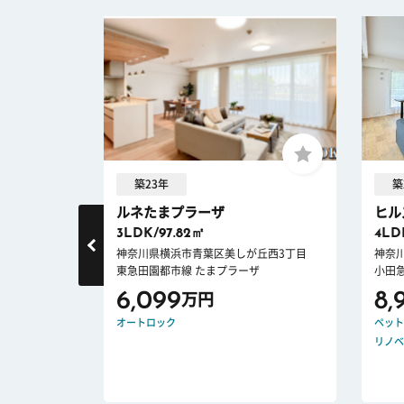
築23年
築
ルネたまプラーザ
ヒル
3LDK/97.82㎡
4LD
1丁目
神奈川県横浜市青葉区美しが丘西3丁目
神奈
東急田園都市線 たまプラーザ
小田
6,099
8,
万円
オートロック
ペット
リノベ