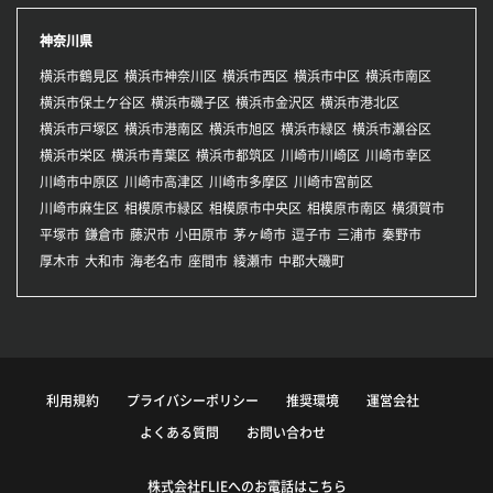
神奈川県
横浜市鶴見区
横浜市神奈川区
横浜市西区
横浜市中区
横浜市南区
横浜市保土ケ谷区
横浜市磯子区
横浜市金沢区
横浜市港北区
横浜市戸塚区
横浜市港南区
横浜市旭区
横浜市緑区
横浜市瀬谷区
横浜市栄区
横浜市青葉区
横浜市都筑区
川崎市川崎区
川崎市幸区
川崎市中原区
川崎市高津区
川崎市多摩区
川崎市宮前区
川崎市麻生区
相模原市緑区
相模原市中央区
相模原市南区
横須賀市
平塚市
鎌倉市
藤沢市
小田原市
茅ヶ崎市
逗子市
三浦市
秦野市
厚木市
大和市
海老名市
座間市
綾瀬市
中郡大磯町
利用規約
プライバシーポリシー
推奨環境
運営会社
よくある質問
お問い合わせ
株式会社FLIEへのお電話はこちら