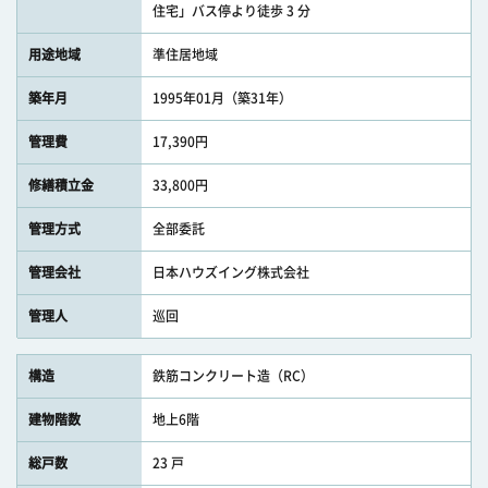
住宅」バス停より徒歩 3 分
用途地域
準住居地域
築年月
1995年01月（築31年）
管理費
17,390円
修繕積立金
33,800円
管理方式
全部委託
管理会社
日本ハウズイング株式会社
管理人
巡回
構造
鉄筋コンクリート造（RC）
建物階数
地上6階
総戸数
23 戸