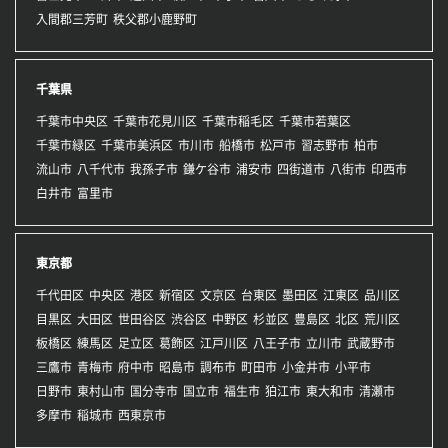
入間郡三芳町
秩父郡小鹿野町
千葉県
千葉市中央区
千葉市花見川区
千葉市稲毛区
千葉市若葉区
千葉市緑区
千葉市美浜区
市川市
船橋市
松戸市
習志野市
柏市
流山市
八千代市
我孫子市
鎌ケ谷市
浦安市
四街道市
八街市
印西市
白井市
富里市
東京都
千代田区
中央区
港区
新宿区
文京区
台東区
墨田区
江東区
品川区
目黒区
大田区
世田谷区
渋谷区
中野区
杉並区
豊島区
北区
荒川区
板橋区
練馬区
足立区
葛飾区
江戸川区
八王子市
立川市
武蔵野市
三鷹市
青梅市
府中市
昭島市
調布市
町田市
小金井市
小平市
日野市
東村山市
国分寺市
国立市
福生市
狛江市
東大和市
清瀬市
多摩市
稲城市
西東京市