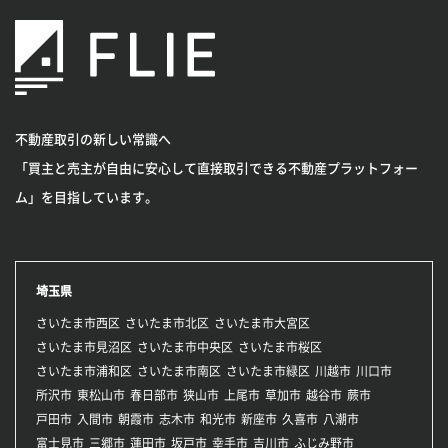
不動産取引の新しい常識へ
「買主と売主が自由に安心して直接取引できる不動産プラットフォー
ム」を目指しています。
埼玉県
さいたま市西区
さいたま市北区
さいたま市大宮区
さいたま市見沼区
さいたま市中央区
さいたま市桜区
さいたま市浦和区
さいたま市南区
さいたま市緑区
川越市
川口市
所沢市
東松山市
春日部市
狭山市
上尾市
草加市
越谷市
蕨市
戸田市
入間市
朝霞市
志木市
和光市
新座市
久喜市
八潮市
富士見市
三郷市
蓮田市
坂戸市
幸手市
吉川市
ふじみ野市