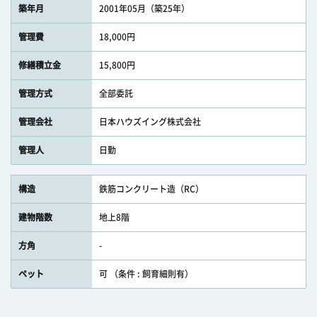
築年月
2001年05月（築25年）
管理費
18,000円
修繕積立金
15,800円
管理方式
全部委託
管理会社
日本ハウズイング株式会社
管理人
日勤
構造
鉄筋コンクリート造（RC）
建物階数
地上8階
方角
-
ペット
可 （条件 : 飼育細則有）