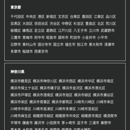
東京都
千代田区
中央区
港区
新宿区
文京区
台東区
墨田区
江東区
品川区
目黒区
大田区
世田谷区
渋谷区
中野区
杉並区
豊島区
北区
荒川区
板橋区
練馬区
足立区
葛飾区
江戸川区
八王子市
立川市
武蔵野市
三鷹市
青梅市
府中市
昭島市
調布市
町田市
小金井市
小平市
日野市
東村山市
国分寺市
国立市
福生市
狛江市
東大和市
清瀬市
多摩市
稲城市
西東京市
神奈川県
横浜市鶴見区
横浜市神奈川区
横浜市西区
横浜市中区
横浜市南区
横浜市保土ケ谷区
横浜市磯子区
横浜市金沢区
横浜市港北区
横浜市戸塚区
横浜市港南区
横浜市旭区
横浜市緑区
横浜市瀬谷区
横浜市栄区
横浜市青葉区
横浜市都筑区
川崎市川崎区
川崎市幸区
川崎市中原区
川崎市高津区
川崎市多摩区
川崎市宮前区
川崎市麻生区
相模原市緑区
相模原市中央区
相模原市南区
横須賀市
平塚市
鎌倉市
藤沢市
小田原市
茅ヶ崎市
逗子市
三浦市
秦野市
厚木市
大和市
海老名市
座間市
綾瀬市
中郡大磯町