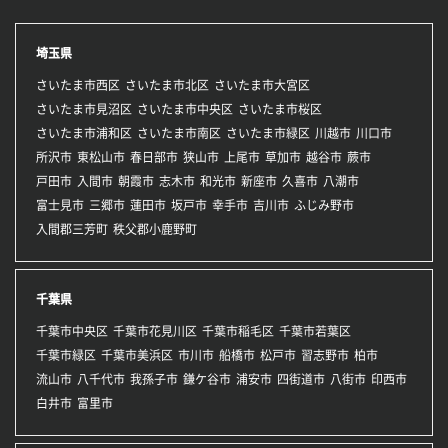
埼玉県
さいたま市西区
さいたま市北区
さいたま市大宮区
さいたま市見沼区
さいたま市中央区
さいたま市桜区
さいたま市浦和区
さいたま市南区
さいたま市緑区
川越市
川口市
所沢市
東松山市
春日部市
狭山市
上尾市
草加市
越谷市
蕨市
戸田市
入間市
朝霞市
志木市
和光市
新座市
久喜市
八潮市
富士見市
三郷市
蓮田市
坂戸市
幸手市
吉川市
ふじみ野市
入間郡三芳町
秩父郡小鹿野町
千葉県
千葉市中央区
千葉市花見川区
千葉市稲毛区
千葉市若葉区
千葉市緑区
千葉市美浜区
市川市
船橋市
松戸市
習志野市
柏市
流山市
八千代市
我孫子市
鎌ケ谷市
浦安市
四街道市
八街市
印西市
白井市
富里市