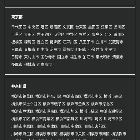
東京都
千代田区
中央区
港区
新宿区
文京区
台東区
墨田区
江東区
品川区
目黒区
大田区
世田谷区
渋谷区
中野区
杉並区
豊島区
北区
荒川区
板橋区
練馬区
足立区
葛飾区
江戸川区
八王子市
立川市
武蔵野市
三鷹市
青梅市
府中市
昭島市
調布市
町田市
小金井市
小平市
日野市
東村山市
国分寺市
国立市
福生市
狛江市
東大和市
清瀬市
多摩市
稲城市
西東京市
神奈川県
横浜市鶴見区
横浜市神奈川区
横浜市西区
横浜市中区
横浜市南区
横浜市保土ケ谷区
横浜市磯子区
横浜市金沢区
横浜市港北区
横浜市戸塚区
横浜市港南区
横浜市旭区
横浜市緑区
横浜市瀬谷区
横浜市栄区
横浜市青葉区
横浜市都筑区
川崎市川崎区
川崎市幸区
川崎市中原区
川崎市高津区
川崎市多摩区
川崎市宮前区
川崎市麻生区
相模原市緑区
相模原市中央区
相模原市南区
横須賀市