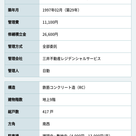
築年月
1997年02月（築29年）
管理費
11,100円
修繕積立金
26,600円
管理方式
全部委託
管理会社
三井不動産レジデンシャルサービス
管理人
日勤
構造
鉄筋コンクリート造（RC）
建物階数
地上9階
総戸数
417 戸
方角
南西