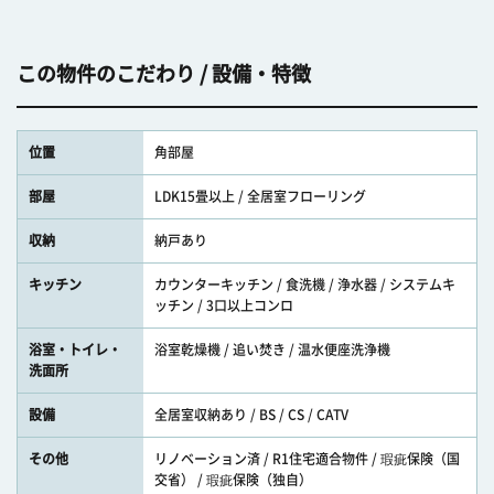
この物件のこだわり / 設備・特徴
位置
角部屋
部屋
LDK15畳以上 / 全居室フローリング
収納
納戸あり
キッチン
カウンターキッチン / 食洗機 / 浄水器 / システムキ
ッチン / 3口以上コンロ
浴室・トイレ・
浴室乾燥機 / 追い焚き / 温水便座洗浄機
洗面所
設備
全居室収納あり / BS / CS / CATV
その他
リノベーション済 / R1住宅適合物件 / 瑕疵保険（国
交省） / 瑕疵保険（独自）