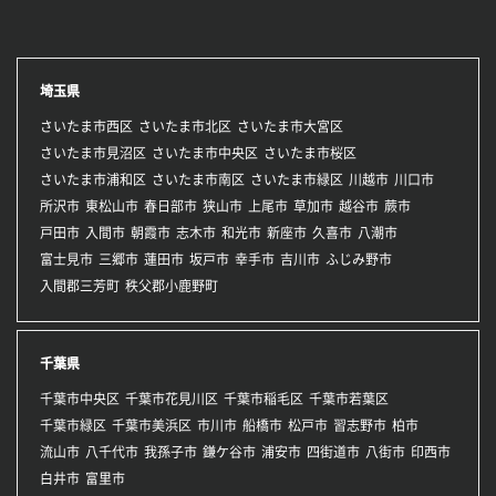
埼玉県
さいたま市西区
さいたま市北区
さいたま市大宮区
さいたま市見沼区
さいたま市中央区
さいたま市桜区
さいたま市浦和区
さいたま市南区
さいたま市緑区
川越市
川口市
所沢市
東松山市
春日部市
狭山市
上尾市
草加市
越谷市
蕨市
戸田市
入間市
朝霞市
志木市
和光市
新座市
久喜市
八潮市
富士見市
三郷市
蓮田市
坂戸市
幸手市
吉川市
ふじみ野市
入間郡三芳町
秩父郡小鹿野町
千葉県
千葉市中央区
千葉市花見川区
千葉市稲毛区
千葉市若葉区
千葉市緑区
千葉市美浜区
市川市
船橋市
松戸市
習志野市
柏市
流山市
八千代市
我孫子市
鎌ケ谷市
浦安市
四街道市
八街市
印西市
白井市
富里市