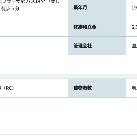
プラーザ駅 バス14分 「美し
築年月
1
歩 5 分
修繕積立金
6
管理会社
国
（RC）
建物階数
地