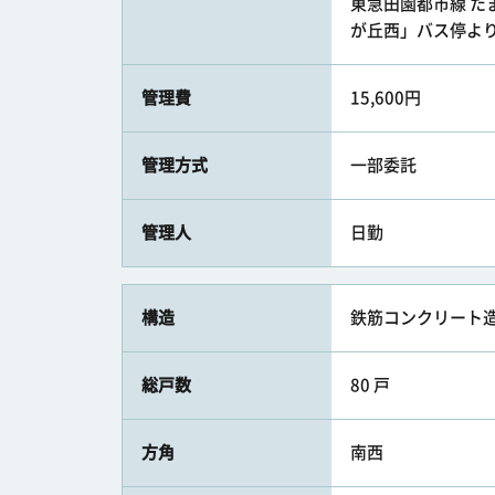
東急田園都市線 たま
が丘西」バス停より徒
管理費
15,600円
管理方式
一部委託
管理人
日勤
構造
鉄筋コンクリート造
総戸数
80 戸
方角
南西