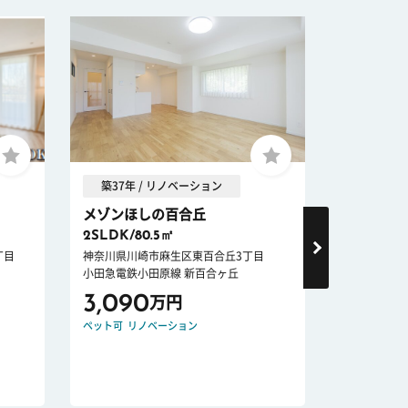
築37年 / リノベーション
築58年 
メゾンほしの百合丘
たまプラー
2SLDK/80.5㎡
2LDK/54
丁目
神奈川県川崎市麻生区東百合丘3丁目
神奈川県横浜
小田急電鉄小田原線 新百合ヶ丘
東急田園都市
3,090
2,799
万円
ペット可
リノベーション
リノベーショ