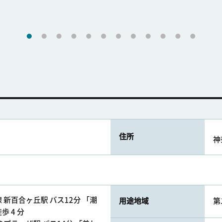
住所
神
新百合ヶ丘駅 バス12分 「潮
用途地域
第
 4 分