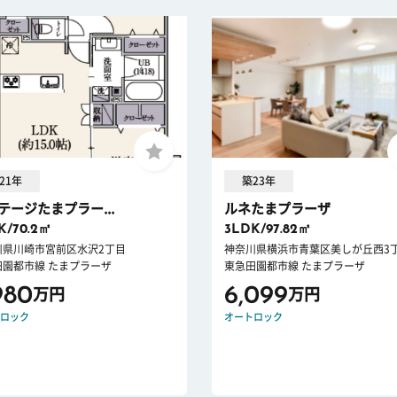
21年
築23年
テージたまプラー...
ルネたまプラーザ
K/70.2㎡
3LDK/97.82㎡
川県川崎市宮前区水沢2丁目
神奈川県横浜市青葉区美しが丘西3
田園都市線 たまプラーザ
東急田園都市線 たまプラーザ
980
6,099
万円
万円
ロック
オートロック