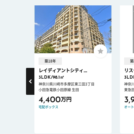
築18年
築
レイディアントシティ...
リス
3LDK/98.1㎡
3LD
1丁目
神奈川県川崎市多摩区東三田3丁目
神奈
小田急電鉄小田原線 生田
東急
4,400
3,
万円
宅配ボックス
オート