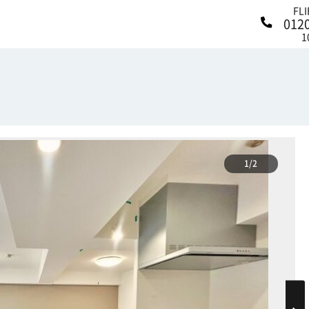
FL
012
1
1/2