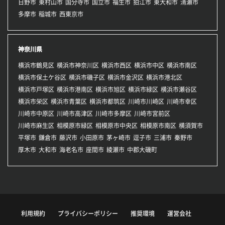
日野市
東村山市
国分寺市
国立市
福生市
狛江市
東大和市
清瀬市
多摩市
稲城市
西東京市
神奈川県
横浜市鶴見区
横浜市神奈川区
横浜市西区
横浜市中区
横浜市南区
横浜市保土ケ谷区
横浜市磯子区
横浜市金沢区
横浜市港北区
横浜市戸塚区
横浜市港南区
横浜市旭区
横浜市緑区
横浜市瀬谷区
横浜市栄区
横浜市青葉区
横浜市都筑区
川崎市川崎区
川崎市幸区
川崎市中原区
川崎市高津区
川崎市多摩区
川崎市宮前区
川崎市麻生区
相模原市緑区
相模原市中央区
相模原市南区
横須賀市
平塚市
鎌倉市
藤沢市
小田原市
茅ヶ崎市
逗子市
三浦市
秦野市
厚木市
大和市
海老名市
座間市
綾瀬市
中郡大磯町
利用規約
プライバシーポリシー
推奨環境
運営会社