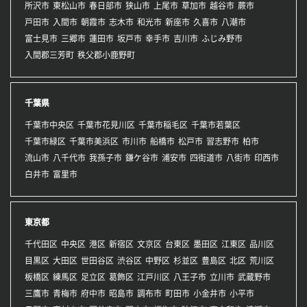
所沢市
東松山市
春日部市
狭山市
上尾市
草加市
越谷市
蕨市
戸田市
入間市
朝霞市
志木市
和光市
新座市
久喜市
八潮市
富士見市
三郷市
蓮田市
坂戸市
幸手市
吉川市
ふじみ野市
入間郡三芳町
秩父郡小鹿野町
千葉県
千葉市中央区
千葉市花見川区
千葉市稲毛区
千葉市若葉区
千葉市緑区
千葉市美浜区
市川市
船橋市
松戸市
習志野市
柏市
流山市
八千代市
我孫子市
鎌ケ谷市
浦安市
四街道市
八街市
印西市
白井市
富里市
東京都
千代田区
中央区
港区
新宿区
文京区
台東区
墨田区
江東区
品川区
目黒区
大田区
世田谷区
渋谷区
中野区
杉並区
豊島区
北区
荒川区
板橋区
練馬区
足立区
葛飾区
江戸川区
八王子市
立川市
武蔵野市
三鷹市
青梅市
府中市
昭島市
調布市
町田市
小金井市
小平市