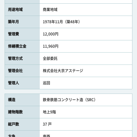
用途地域
商業地域
築年月
1978年11月（築48年）
管理費
12,000円
修繕積立金
11,960円
管理方式
全部委託
管理会社
株式会社大京アステージ
管理人
巡回
構造
鉄骨鉄筋コンクリート造（SRC）
建物階数
地上9階
総戸数
37 戸
方角
南西