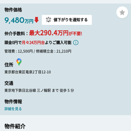
物件価格
9,480
値下がりを通知する
万円
290.4
最大
万円
仲介手数料：
が不要!
頭金0円で
月々
24
万円台
よりご購入可能
管理費 : 12,500円 / 修繕積立金 : 21,210円
住所
東京都台東区竜泉2丁目12-10
交通
東京地下鉄日比谷線 三ノ輪駅 まで 徒歩 5 分
物件情報
詳細を見る
物件紹介