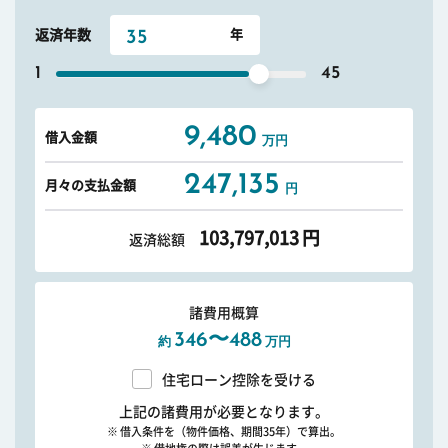
返済年数
1
45
9,480
借入金額
万円
247,135
月々の支払金額
円
103,797,013
円
返済総額
諸費用概算
346〜488
約
万円
住宅ローン控除を受ける
上記の諸費用が必要となります。
※ 借入条件を（物件価格、期間35年）で算出。