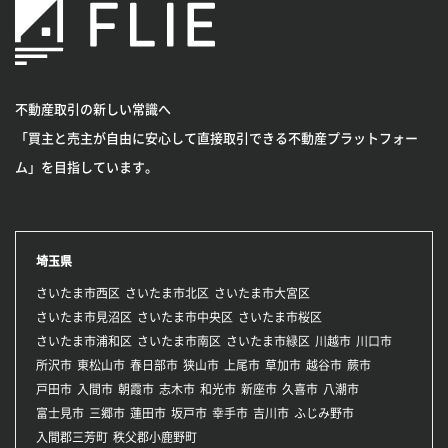
不動産取引の新しい常識へ
「買主と売主が自由に安心して直接取引できる不動産プラットフォー
ム」を目指しています。
埼玉県
さいたま市西区
さいたま市北区
さいたま市大宮区
さいたま市見沼区
さいたま市中央区
さいたま市桜区
さいたま市浦和区
さいたま市南区
さいたま市緑区
川越市
川口市
所沢市
東松山市
春日部市
狭山市
上尾市
草加市
越谷市
蕨市
戸田市
入間市
朝霞市
志木市
和光市
新座市
久喜市
八潮市
富士見市
三郷市
蓮田市
坂戸市
幸手市
吉川市
ふじみ野市
入間郡三芳町
秩父郡小鹿野町