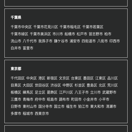
千葉県
千葉市中央区
千葉市花見川区
千葉市稲毛区
千葉市若葉区
千葉市緑区
千葉市美浜区
市川市
船橋市
松戸市
習志野市
柏市
流山市
八千代市
我孫子市
鎌ケ谷市
浦安市
四街道市
八街市
印西市
白井市
富里市
東京都
千代田区
中央区
港区
新宿区
文京区
台東区
墨田区
江東区
品川区
目黒区
大田区
世田谷区
渋谷区
中野区
杉並区
豊島区
北区
荒川区
板橋区
練馬区
足立区
葛飾区
江戸川区
八王子市
立川市
武蔵野市
三鷹市
青梅市
府中市
昭島市
調布市
町田市
小金井市
小平市
日野市
東村山市
国分寺市
国立市
福生市
狛江市
東大和市
清瀬市
多摩市
稲城市
西東京市