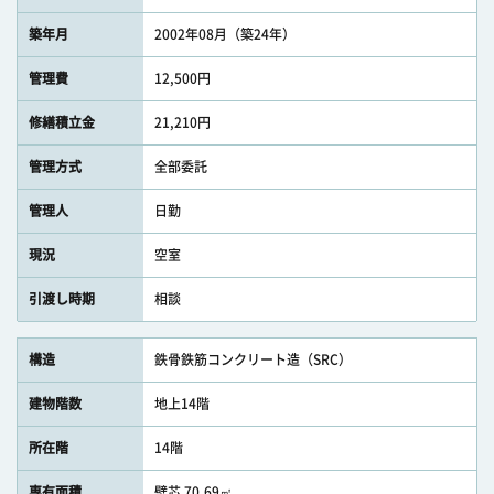
築年月
2002年08月（築24年）
管理費
12,500円
修繕積立金
21,210円
管理方式
全部委託
管理人
日勤
現況
空室
引渡し時期
相談
構造
鉄骨鉄筋コンクリート造（SRC）
建物階数
地上14階
所在階
14階
専有面積
壁芯 70.69㎡