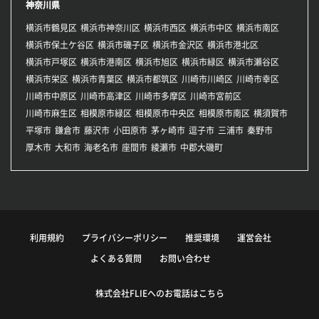
神奈川県
横浜市鶴見区
横浜市神奈川区
横浜市西区
横浜市中区
横浜市南区
横浜市保土ケ谷区
横浜市磯子区
横浜市金沢区
横浜市港北区
横浜市戸塚区
横浜市港南区
横浜市旭区
横浜市緑区
横浜市瀬谷区
横浜市栄区
横浜市青葉区
横浜市都筑区
川崎市川崎区
川崎市幸区
川崎市中原区
川崎市高津区
川崎市多摩区
川崎市宮前区
川崎市麻生区
相模原市緑区
相模原市中央区
相模原市南区
横須賀市
平塚市
鎌倉市
藤沢市
小田原市
茅ヶ崎市
逗子市
三浦市
秦野市
厚木市
大和市
海老名市
座間市
綾瀬市
中郡大磯町
利用規約
プライバシーポリシー
推奨環境
運営会社
よくある質問
お問い合わせ
株式会社FLIEへのお電話はこちら