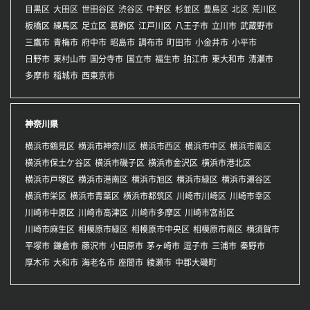
目黒区
大田区
世田谷区
渋谷区
中野区
杉並区
豊島区
北区
荒川区
板橋区
練馬区
足立区
葛飾区
江戸川区
八王子市
立川市
武蔵野市
三鷹市
青梅市
府中市
昭島市
調布市
町田市
小金井市
小平市
日野市
東村山市
国分寺市
国立市
福生市
狛江市
東大和市
清瀬市
多摩市
稲城市
西東京市
神奈川県
横浜市鶴見区
横浜市神奈川区
横浜市西区
横浜市中区
横浜市南区
横浜市保土ケ谷区
横浜市磯子区
横浜市金沢区
横浜市港北区
横浜市戸塚区
横浜市港南区
横浜市旭区
横浜市緑区
横浜市瀬谷区
横浜市栄区
横浜市青葉区
横浜市都筑区
川崎市川崎区
川崎市幸区
川崎市中原区
川崎市高津区
川崎市多摩区
川崎市宮前区
川崎市麻生区
相模原市緑区
相模原市中央区
相模原市南区
横須賀市
平塚市
鎌倉市
藤沢市
小田原市
茅ヶ崎市
逗子市
三浦市
秦野市
厚木市
大和市
海老名市
座間市
綾瀬市
中郡大磯町