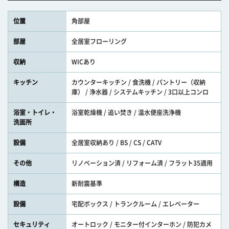
位置
角部屋
部屋
全居室フローリング
収納
WICあり
キッチン
カウンターキッチン / 食洗機 / パントリー（収納
庫） / 浄水器 / システムキッチン / 3口以上コンロ
浴室・トイレ・
浴室乾燥機 / 追い焚き / 温水便座洗浄機
洗面所
設備
全居室収納あり / BS / CS / CATV
その他
リノベーション済 / リフォーム済 / フラット35適用
構造
新耐震基準
設備
宅配ボックス / トランクルーム / エレベーター
セキュリティ
オートロック / モニター付インターホン / 防犯カメ