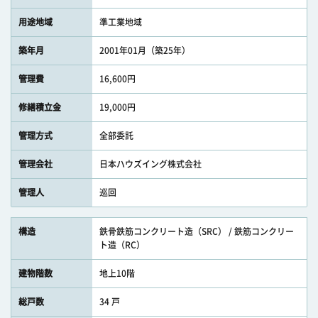
用途地域
準工業地域
築年月
2001年01月（築25年）
管理費
16,600円
修繕積立金
19,000円
管理方式
全部委託
管理会社
日本ハウズイング株式会社
管理人
巡回
構造
鉄骨鉄筋コンクリート造（SRC） / 鉄筋コンクリー
ト造（RC）
建物階数
地上10階
総戸数
34 戸