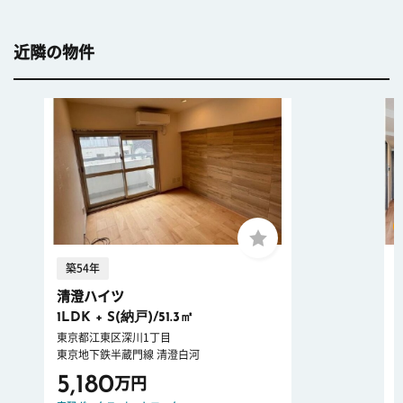
近隣の物件
築54年
清澄ハイツ
1LDK + S(納戸)/51.3㎡
東京都江東区深川1丁目
東京地下鉄半蔵門線 清澄白河
5,180
万円