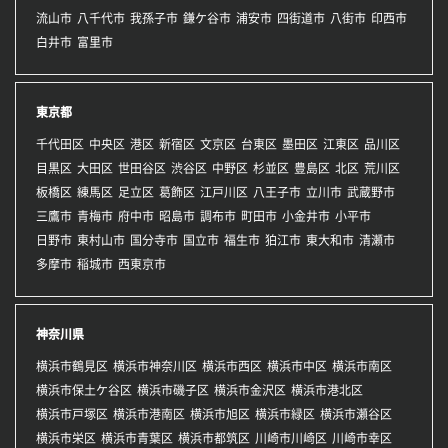
流山市
八千代市
我孫子市
鎌ケ谷市
浦安市
四街道市
八街市
印西市
白井市
富里市
東京都
千代田区
中央区
港区
新宿区
文京区
台東区
墨田区
江東区
品川区
目黒区
大田区
世田谷区
渋谷区
中野区
杉並区
豊島区
北区
荒川区
板橋区
練馬区
足立区
葛飾区
江戸川区
八王子市
立川市
武蔵野市
三鷹市
青梅市
府中市
昭島市
調布市
町田市
小金井市
小平市
日野市
東村山市
国分寺市
国立市
福生市
狛江市
東大和市
清瀬市
多摩市
稲城市
西東京市
神奈川県
横浜市鶴見区
横浜市神奈川区
横浜市西区
横浜市中区
横浜市南区
横浜市保土ケ谷区
横浜市磯子区
横浜市金沢区
横浜市港北区
横浜市戸塚区
横浜市港南区
横浜市旭区
横浜市緑区
横浜市瀬谷区
横浜市栄区
横浜市青葉区
横浜市都筑区
川崎市川崎区
川崎市幸区