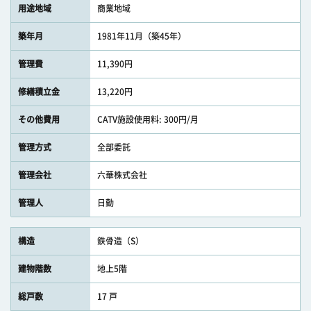
用途地域
商業地域
築年月
1981年11月（築45年）
管理費
11,390円
修繕積立金
13,220円
その他費用
CATV施設使用料: 300円/月
管理方式
全部委託
管理会社
六華株式会社
管理人
日勤
構造
鉄骨造（S）
建物階数
地上5階
総戸数
17 戸