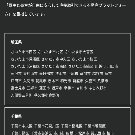
「買主と売主が自由に安心して直接取引できる不動産プラットフォー
ム」を目指しています。
埼玉県
さいたま市西区
さいたま市北区
さいたま市大宮区
さいたま市見沼区
さいたま市中央区
さいたま市桜区
さいたま市浦和区
さいたま市南区
さいたま市緑区
川越市
川口市
所沢市
東松山市
春日部市
狭山市
上尾市
草加市
越谷市
蕨市
戸田市
入間市
朝霞市
志木市
和光市
新座市
久喜市
八潮市
富士見市
三郷市
蓮田市
坂戸市
幸手市
吉川市
ふじみ野市
入間郡三芳町
秩父郡小鹿野町
千葉県
千葉市中央区
千葉市花見川区
千葉市稲毛区
千葉市若葉区
千葉市緑区
千葉市美浜区
市川市
船橋市
松戸市
習志野市
柏市