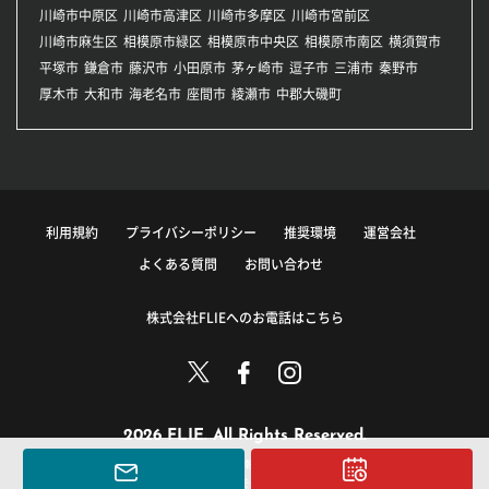
川崎市中原区
川崎市高津区
川崎市多摩区
川崎市宮前区
川崎市麻生区
相模原市緑区
相模原市中央区
相模原市南区
横須賀市
平塚市
鎌倉市
藤沢市
小田原市
茅ヶ崎市
逗子市
三浦市
秦野市
厚木市
大和市
海老名市
座間市
綾瀬市
中郡大磯町
利用規約
プライバシーポリシー
推奨環境
運営会社
よくある質問
お問い合わせ
株式会社FLIEへのお電話はこちら
2026 FLIE. All Rights Reserved.
このサイトに掲載している情報の無断転載を禁止します。
著作権は株式会社FLIEまたはその情報提供者に帰属します。