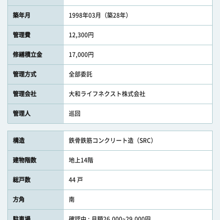
築年月
1998年03月（築28年）
管理費
12,300円
修繕積立金
17,000円
管理方式
全部委託
管理会社
大和ライフネクスト株式会社
管理人
巡回
構造
鉄骨鉄筋コンクリート造（SRC）
建物階数
地上14階
総戸数
44 戸
方角
南
駐車場
確認中 : 月額26,000~29,000円