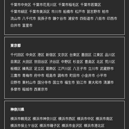
千葉市中央区
千葉市花見川区
千葉市稲毛区
千葉市若葉区
千葉市緑区
千葉市美浜区
市川市
船橋市
松戸市
習志野市
柏市
流山市
八千代市
我孫子市
鎌ケ谷市
浦安市
四街道市
八街市
印西市
白井市
富里市
東京都
千代田区
中央区
港区
新宿区
文京区
台東区
墨田区
江東区
品川区
目黒区
大田区
世田谷区
渋谷区
中野区
杉並区
豊島区
北区
荒川区
板橋区
練馬区
足立区
葛飾区
江戸川区
八王子市
立川市
武蔵野市
三鷹市
青梅市
府中市
昭島市
調布市
町田市
小金井市
小平市
日野市
東村山市
国分寺市
国立市
福生市
狛江市
東大和市
清瀬市
多摩市
稲城市
西東京市
神奈川県
横浜市鶴見区
横浜市神奈川区
横浜市西区
横浜市中区
横浜市南区
横浜市保土ケ谷区
横浜市磯子区
横浜市金沢区
横浜市港北区