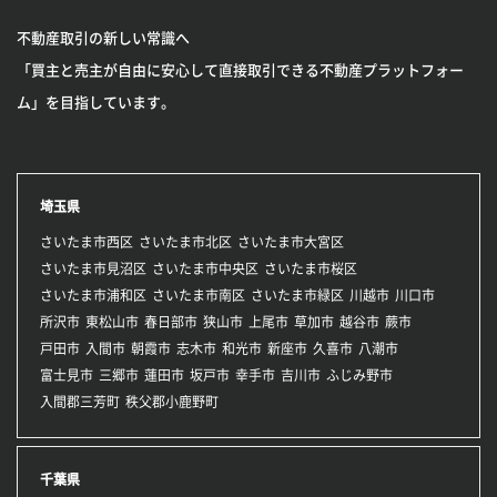
不動産取引の新しい常識へ
「買主と売主が自由に安心して直接取引できる不動産プラットフォー
ム」を目指しています。
埼玉県
さいたま市西区
さいたま市北区
さいたま市大宮区
さいたま市見沼区
さいたま市中央区
さいたま市桜区
さいたま市浦和区
さいたま市南区
さいたま市緑区
川越市
川口市
所沢市
東松山市
春日部市
狭山市
上尾市
草加市
越谷市
蕨市
戸田市
入間市
朝霞市
志木市
和光市
新座市
久喜市
八潮市
富士見市
三郷市
蓮田市
坂戸市
幸手市
吉川市
ふじみ野市
入間郡三芳町
秩父郡小鹿野町
千葉県