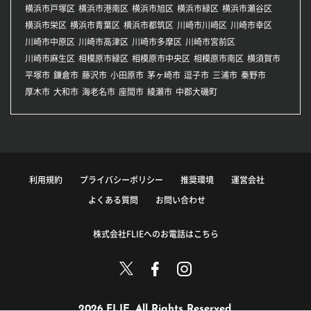
横浜市戸塚区
横浜市港南区
横浜市旭区
横浜市緑区
横浜市瀬谷区
横浜市栄区
横浜市青葉区
横浜市都筑区
川崎市川崎区
川崎市幸区
川崎市中原区
川崎市高津区
川崎市多摩区
川崎市宮前区
川崎市麻生区
相模原市緑区
相模原市中央区
相模原市南区
横須賀市
平塚市
鎌倉市
藤沢市
小田原市
茅ヶ崎市
逗子市
三浦市
秦野市
厚木市
大和市
海老名市
座間市
綾瀬市
中郡大磯町
利用規約
プライバシーポリシー
推奨環境
運営会社
よくある質問
お問い合わせ
株式会社FLIEへのお電話はこちら
2026 FLIE. All Rights Reserved.