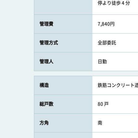
停より徒歩 4 分
管理費
7,840円
管理方式
全部委託
管理人
日勤
構造
鉄筋コンクリート造
総戸数
80 戸
方角
南