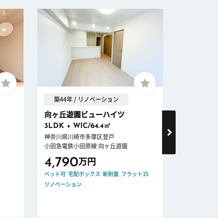
築44年 / リノベーション
築16年 
向ヶ丘遊園ビューハイツ
グレーシ
3LDK + WIC/64.4㎡
2LDK/58
神奈川県川崎市多摩区登戸
神奈川県川
小田急電鉄小田原線 向ヶ丘遊園
南武線 津田
4,790
3,480
万円
ペット可
宅配ボックス
新耐震
フラット35
ペット可
オー
リノベーション