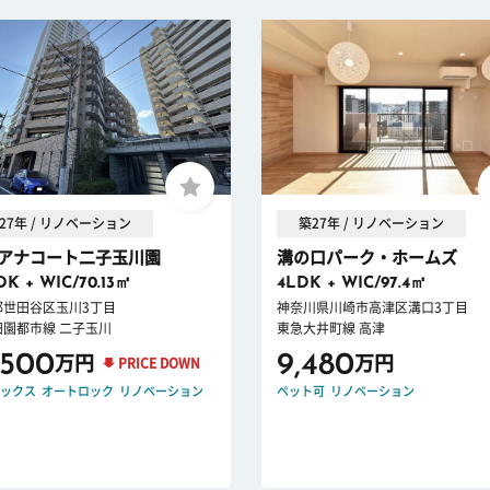
27年 / リノベーション
築27年 / リノベーション
アナコート二子玉川園
溝の口パーク・ホームズ
DK + WIC/70.13㎡
4LDK + WIC/97.4㎡
都世田谷区玉川3丁目
神奈川県川崎市高津区溝口3丁目
田園都市線 二子玉川
東急大井町線 高津
,500
9,480
万円
万円
PRICE DOWN
ックス
オートロック
リノベーション
ペット可
リノベーション