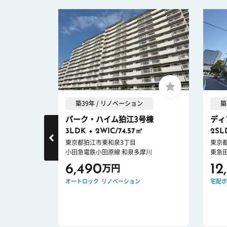
築39年 / リノベーション
築
.
パーク・ハイム狛江3号棟
ディ
32㎡
3LDK + 2WIC/74.57㎡
2SL
東京都狛江市東和泉3丁目
東京
小田急電鉄小田原線 和泉多摩川
東急
6,490
12
万円
ロック
新耐震
オートロック
リノベーション
宅配ボ