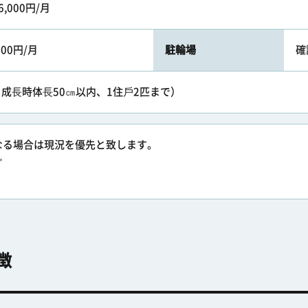
6,000円/月
000円/月
駐輪場
確
可・成⻑時体⻑50㎝以内、1住⼾2匹まで）
なる場合は現況を優先と致します。
㎡
徴