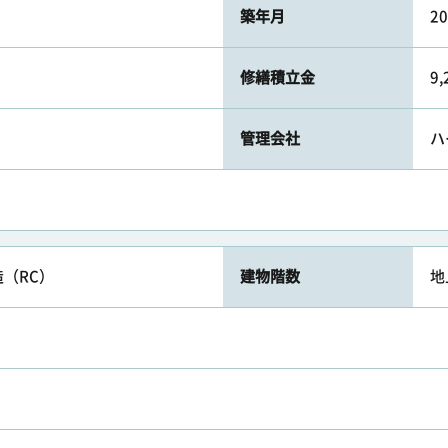
築年月
2
修繕積立金
9
管理会社
ハ
（RC）
建物階数
地