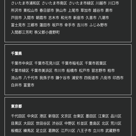
さいたま市浦和区
さいたま市南区
さいたま市緑区
川越市
川口市
所沢市
東松山市
春日部市
狭山市
上尾市
草加市
越谷市
蕨市
戸田市
入間市
朝霞市
志木市
和光市
新座市
久喜市
八潮市
富士見市
三郷市
蓮田市
坂戸市
幸手市
吉川市
ふじみ野市
入間郡三芳町
秩父郡小鹿野町
千葉県
千葉市中央区
千葉市花見川区
千葉市稲毛区
千葉市若葉区
千葉市緑区
千葉市美浜区
市川市
船橋市
松戸市
習志野市
柏市
流山市
八千代市
我孫子市
鎌ケ谷市
浦安市
四街道市
八街市
印西市
白井市
富里市
東京都
千代田区
中央区
港区
新宿区
文京区
台東区
墨田区
江東区
品川区
目黒区
大田区
世田谷区
渋谷区
中野区
杉並区
豊島区
北区
荒川区
板橋区
練馬区
足立区
葛飾区
江戸川区
八王子市
立川市
武蔵野市