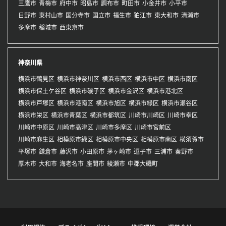
三鷹市
青梅市
府中市
昭島市
調布市
町田市
小金井市
小平市
日野市
東村山市
国分寺市
国立市
福生市
狛江市
東大和市
清瀬市
多摩市
稲城市
西東京市
神奈川県
横浜市鶴見区
横浜市神奈川区
横浜市西区
横浜市中区
横浜市南区
横浜市保土ケ谷区
横浜市磯子区
横浜市金沢区
横浜市港北区
横浜市戸塚区
横浜市港南区
横浜市旭区
横浜市緑区
横浜市瀬谷区
横浜市栄区
横浜市青葉区
横浜市都筑区
川崎市川崎区
川崎市幸区
川崎市中原区
川崎市高津区
川崎市多摩区
川崎市宮前区
川崎市麻生区
相模原市緑区
相模原市中央区
相模原市南区
横須賀市
平塚市
鎌倉市
藤沢市
小田原市
茅ヶ崎市
逗子市
三浦市
秦野市
厚木市
大和市
海老名市
座間市
綾瀬市
中郡大磯町