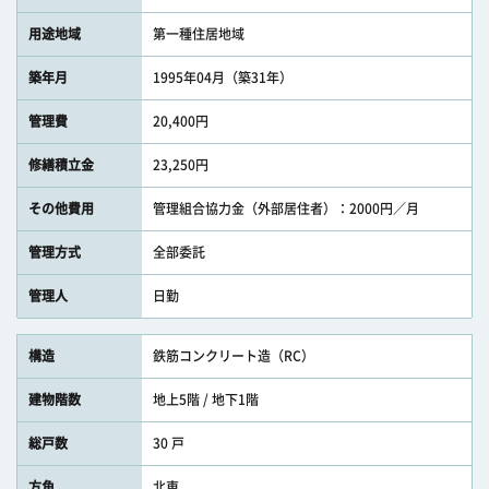
用途地域
第一種住居地域
築年月
1995年04月（築31年）
管理費
20,400円
修繕積立金
23,250円
その他費用
管理組合協力金（外部居住者）：2000円／月
管理方式
全部委託
管理人
日勤
構造
鉄筋コンクリート造（RC）
建物階数
地上5階 / 地下1階
総戸数
30 戸
方角
北東