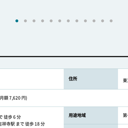
住所
東
額 7,620 円)
用途地域
第
 徒歩 6 分
祥寺駅 まで 徒歩 18 分