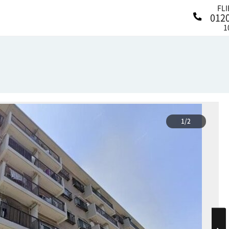
FL
012
1
1/2