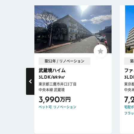
築52年 / リノベーション
築
武蔵境ハイム
ファ
3LDK/69.9㎡
3LD
東京都三鷹市井口3丁目
東京
中央本線 武蔵境
中央本
3,990
7,
万円
ション
ペット可
リノベーション
宅配ボ
フラッ