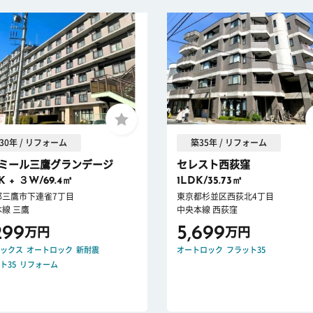
30年 / リフォーム
築35年 / リフォーム
ミール三鷹グランデージ
セレスト西荻窪
K + ３W/69.4㎡
1LDK/35.73㎡
都三鷹市下連雀7丁目
東京都杉並区西荻北4丁目
線 三鷹
中央本線 西荻窪
299
5,699
万円
万円
ックス
オートロック
新耐震
オートロック
フラット35
ト35
リフォーム