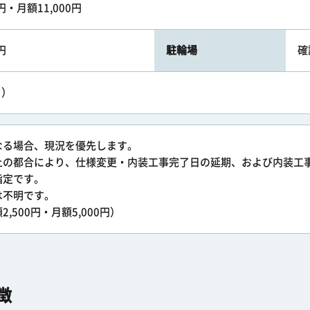
0円・月額11,000円
円
駐輪場
確
り）
なる場合、現況を優先します。
上の都合により、仕様変更・内装工事完了日の延期、および内装工
指定です。
は不明です。
,500円・月額5,000円）
徴