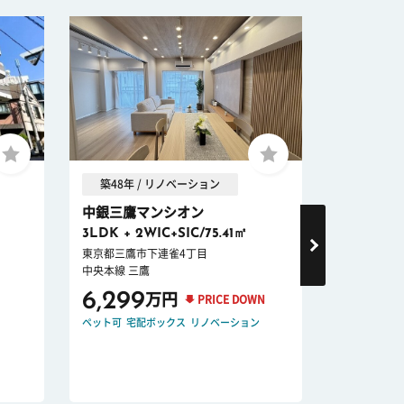
築48年 / リノベーション
築58年 
中銀三鷹マンシオン
井の頭パー
3LDK + 2WIC+SIC/75.41㎡
1LDK/49.
東京都三鷹市下連雀4丁目
東京都武蔵野
中央本線 三鷹
総武・中央緩
6,299
5,998
万円
PRICE DOWN
ペット可
宅配ボックス
リノベーション
ペット可
宅配
R1住宅適合物