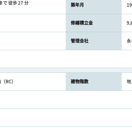
で 徒歩 27 分
築年月
1
修繕積立金
9
管理会社
永
（RC）
建物階数
地