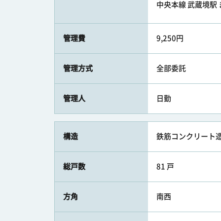
中央本線 武蔵境駅 ま
管理費
9,250円
管理方式
全部委託
管理人
日勤
構造
鉄筋コンクリート造
総戸数
81 戸
方角
南西