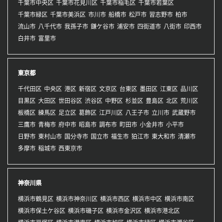
千葉市中央区
千葉市花見川区
千葉市稲毛区
千葉市若葉区
千葉市緑区
千葉市美浜区
市川市
船橋市
松戸市
習志野市
柏市
流山市
八千代市
我孫子市
鎌ケ谷市
浦安市
四街道市
八街市
印西市
白井市
富里市
東京都
千代田区
中央区
港区
新宿区
文京区
台東区
墨田区
江東区
品川区
目黒区
大田区
世田谷区
渋谷区
中野区
杉並区
豊島区
北区
荒川区
板橋区
練馬区
足立区
葛飾区
江戸川区
八王子市
立川市
武蔵野市
三鷹市
青梅市
府中市
昭島市
調布市
町田市
小金井市
小平市
日野市
東村山市
国分寺市
国立市
福生市
狛江市
東大和市
清瀬市
多摩市
稲城市
西東京市
神奈川県
横浜市鶴見区
横浜市神奈川区
横浜市西区
横浜市中区
横浜市南区
横浜市保土ケ谷区
横浜市磯子区
横浜市金沢区
横浜市港北区