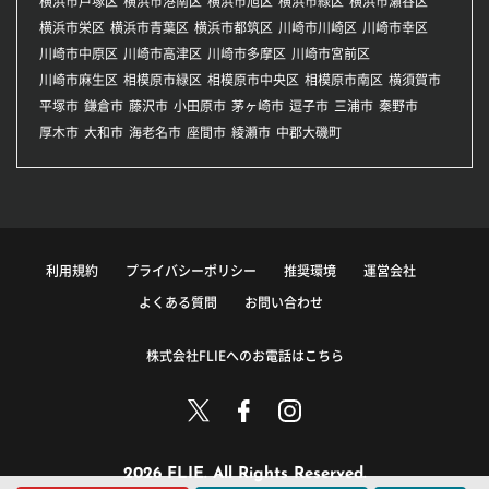
横浜市戸塚区
横浜市港南区
横浜市旭区
横浜市緑区
横浜市瀬谷区
横浜市栄区
横浜市青葉区
横浜市都筑区
川崎市川崎区
川崎市幸区
川崎市中原区
川崎市高津区
川崎市多摩区
川崎市宮前区
川崎市麻生区
相模原市緑区
相模原市中央区
相模原市南区
横須賀市
平塚市
鎌倉市
藤沢市
小田原市
茅ヶ崎市
逗子市
三浦市
秦野市
厚木市
大和市
海老名市
座間市
綾瀬市
中郡大磯町
利用規約
プライバシーポリシー
推奨環境
運営会社
よくある質問
お問い合わせ
株式会社FLIEへのお電話はこちら
2026 FLIE. All Rights Reserved.