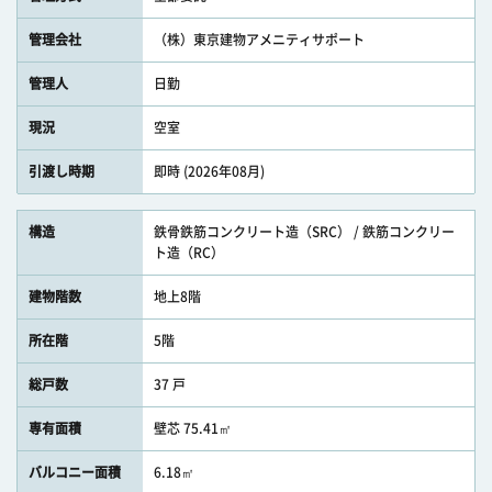
管理会社
（株）東京建物アメニティサポート
管理人
日勤
現況
空室
引渡し時期
即時 (2026年08月)
構造
鉄骨鉄筋コンクリート造（SRC） / 鉄筋コンクリー
ト造（RC）
建物階数
地上8階
所在階
5階
総戸数
37 戸
専有面積
壁芯 75.41㎡
バルコニー面積
6.18㎡