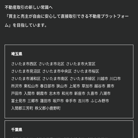
不動産取引の新しい常識へ
「買主と売主が自由に安心して直接取引できる不動産プラットフォー
ム」を目指しています。
埼玉県
さいたま市西区
さいたま市北区
さいたま市大宮区
さいたま市見沼区
さいたま市中央区
さいたま市桜区
さいたま市浦和区
さいたま市南区
さいたま市緑区
川越市
川口市
所沢市
東松山市
春日部市
狭山市
上尾市
草加市
越谷市
蕨市
戸田市
入間市
朝霞市
志木市
和光市
新座市
久喜市
八潮市
富士見市
三郷市
蓮田市
坂戸市
幸手市
吉川市
ふじみ野市
入間郡三芳町
秩父郡小鹿野町
千葉県