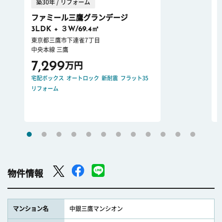
築30年 / リフォーム
ファミール三鷹グランデージ
3LDK + ３W/69.4㎡
東京都三鷹市下連雀7丁目
中央本線 三鷹
7,299
万円
宅配ボックス
オートロック
新耐震
フラット35
リフォーム
物件情報
マンション名
中銀三鷹マンシオン