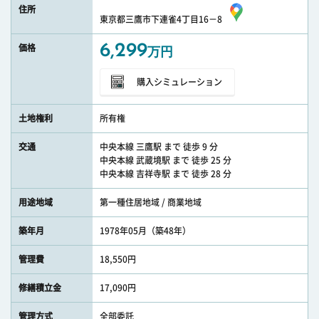
住所
東京都三鷹市下連雀4丁目16－8
6,299
価格
万円
購入シミュレーション
土地権利
所有権
交通
中央本線 三鷹駅 まで 徒歩 9 分
中央本線 武蔵境駅 まで 徒歩 25 分
中央本線 吉祥寺駅 まで 徒歩 28 分
用途地域
第一種住居地域 / 商業地域
築年月
1978年05月（築48年）
管理費
18,550円
修繕積立金
17,090円
管理方式
全部委託