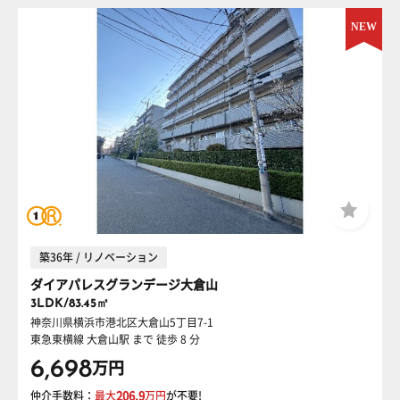
築36年 / リノベーション
ダイアパレスグランデージ大倉山
3LDK/83.45㎡
神奈川県横浜市港北区大倉山5丁目7-1
東急東横線 大倉山駅
まで 徒歩 8 分
6,698
万円
仲介手数料：
最大
206.9
万円
が不要!