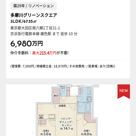
築29年 / リノベーション
多摩川グリーンスクエア
3LDK/67.55㎡
東京都大田区南六郷2丁目31-1
京浜急行電鉄本線 雑色駅
まで 徒歩 10 分
6,980
万円
仲介手数料：
最大
215.4
万円
が不要!
(管理費 : 7,000円 / 修繕積立金 : 18,970円 / その他費用 : / 駐車場 : あり(空無))