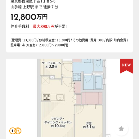
東京都台東区下谷1丁目5-6
山手線 上野駅
まで 徒歩 7 分
12,800
万円
仲介手数料：
最大
390
万円
が不要!
(管理費 : 13,300円 / 修繕積立金 : 13,300円 / その他費用 : 費用: 300 / 内訳: 町内会費 /
駐車場 : あり(空有) : 23000円〜29000円)