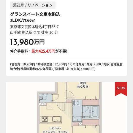
築21年 / リノベーション
グランスイート文京本駒込
3LDK/71.68㎡
東京都文京区本駒込4丁目36-7
山手線 駒込駅
まで 徒歩 10 分
13,980
万円
仲介手数料：
最大
425.4
万円
が不要!
(管理費 : 10,700円 / 修繕積立金 : 12,800円 / その他費用 : 費用: 2500 / 内訳: 管理組合
協力金(役員辞退者のみ2年間要) / 駐車場 : あり(空有) : 30000円)