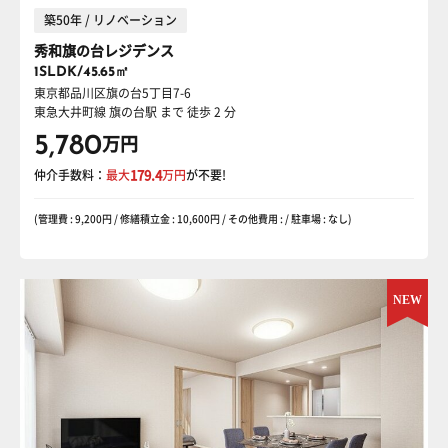
築50年 / リノベーション
秀和旗の台レジデンス
1SLDK/45.65㎡
東京都品川区旗の台5丁目7-6
東急大井町線 旗の台駅
まで 徒歩 2 分
5,780
万円
仲介手数料：
最大
179.4
万円
が不要!
(管理費 : 9,200円 / 修繕積立金 : 10,600円 / その他費用 : / 駐車場 : なし)