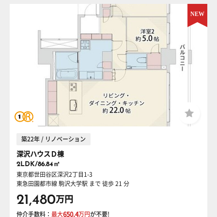
築22年 / リノベーション
深沢ハウスＤ棟
2LDK/86.84㎡
東京都世田谷区深沢2丁目1-3
東急田園都市線 駒沢大学駅
まで 徒歩 21 分
21,480
万円
仲介手数料：
最大
650.4
万円
が不要!