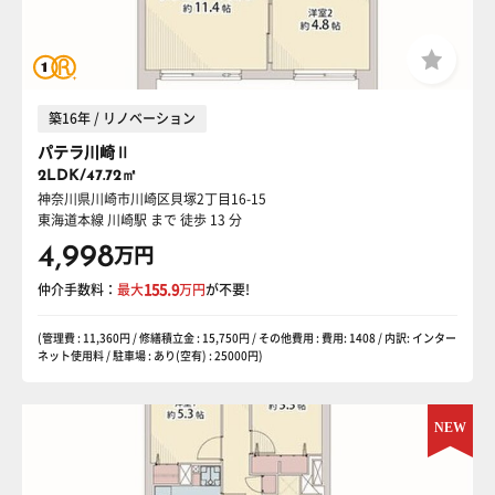
築16年 / リノベーション
パテラ川崎Ⅱ
2LDK/47.72㎡
神奈川県川崎市川崎区貝塚2丁目16-15
東海道本線 川崎駅
まで 徒歩 13 分
4,998
万円
仲介手数料：
最大
155.9
万円
が不要!
(管理費 : 11,360円 / 修繕積立金 : 15,750円 / その他費用 : 費用: 1408 / 内訳: インター
ネット使用料 / 駐車場 : あり(空有) : 25000円)