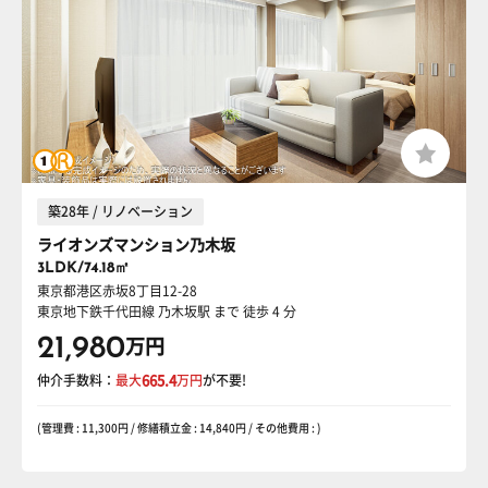
築28年 / リノベーション
ライオンズマンション乃木坂
3LDK/74.18㎡
東京都港区赤坂8丁目12-28
東京地下鉄千代田線 乃木坂駅
まで 徒歩 4 分
21,980
万円
仲介手数料：
最大
665.4
万円
が不要!
(管理費 : 11,300円 / 修繕積立金 : 14,840円 / その他費用 : )