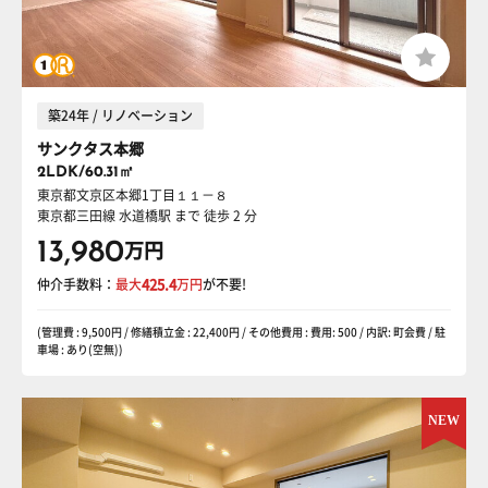
築24年 / リノベーション
サンクタス本郷
2LDK/60.31㎡
東京都文京区本郷1丁目１１－８
東京都三田線 水道橋駅
まで 徒歩 2 分
13,980
万円
仲介手数料：
最大
425.4
万円
が不要!
(管理費 : 9,500円 / 修繕積立金 : 22,400円 / その他費用 : 費用: 500 / 内訳: 町会費 / 駐
車場 : あり(空無))