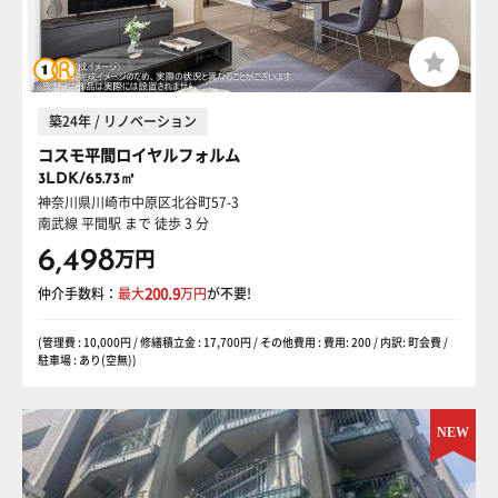
築24年 / リノベーション
コスモ平間ロイヤルフォルム
3LDK/65.73㎡
神奈川県川崎市中原区北谷町57-3
南武線 平間駅
まで 徒歩 3 分
6,498
万円
仲介手数料：
最大
200.9
万円
が不要!
(管理費 : 10,000円 / 修繕積立金 : 17,700円 / その他費用 : 費用: 200 / 内訳: 町会費 /
駐車場 : あり(空無))