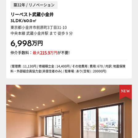
築32年 / リノベーション
リーベスト武蔵小金井
3LDK/60.0㎡
東京都小金井市前原町3丁目31-10
中央本線 武蔵小金井駅
まで 徒歩 9 分
6,998
万円
仲介手数料：
最大
215.9
万円
が不要!
(管理費 : 11,130円 / 修繕積立金 : 14,400円 / その他費用 : 費用: 670 / 内訳: 地震保険
料・外部組合員協力金(非居住者のみ) / 駐車場 : あり(空有) : 20000円)