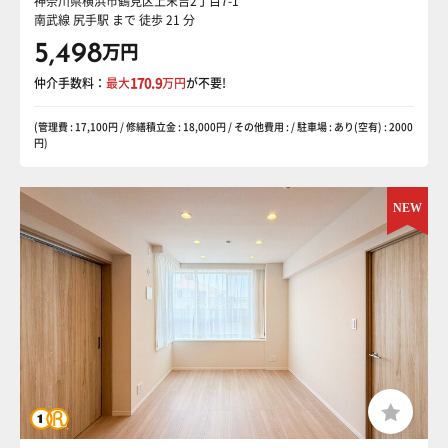
神奈川県横浜市鶴見区上末吉2丁目7-1
南武線 尻手駅
まで 徒歩 21 分
5,498
万円
仲介手数料：
最大
170.9
万円
が不要!
(管理費 : 17,100円 / 修繕積立金 : 18,000円 / その他費用 : / 駐車場 : あり(空有) : 2000
円)