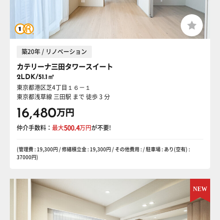
築20年 / リノベーション
カテリーナ三田タワースイート
2LDK/51.1㎡
東京都港区芝4丁目１６－１
東京都浅草線 三田駅
まで 徒歩 3 分
16,480
万円
仲介手数料：
最大
500.4
万円
が不要!
(管理費 : 19,300円 / 修繕積立金 : 19,300円 / その他費用 : / 駐車場 : あり(空有) :
37000円)