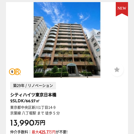
築29年 / リノベーション
シティハイツ東京日本橋
2SLDK/66.27㎡
東京都中央区新川1丁目14-9
京葉線 八丁堀駅
まで 徒歩 5 分
13,990
万円
仲介手数料：
最大
425.7
万円
が不要!