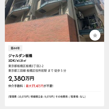
築44年
ジャルダン板橋
3DK/41.31㎡
東京都板橋区板橋3丁目2-2
東京都三田線 板橋区役所前駅
まで 徒歩 5 分
2,380
万円
仲介手数料：
最大
77.4
万円
が不要!
(管理費 : 10,070円 / 修繕積立金 : 9,070円 / その他費用 : / 駐車場 : なし)