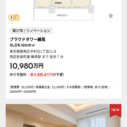
築17年 / リノベーション
プラウドタワー練馬
2LDK/60.01㎡
東京都練馬区中村北1丁目11-8
西武有楽町線 練馬駅
まで 徒歩 7 分
10,980
万円
仲介手数料：
最大
335.4
万円
が不要!
(管理費 : 20,105円 / 修繕積立金 : 12,390円 / その他費用 : / 駐車場 : あり(空有) :
26000円〜30000円)