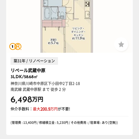
築31年 / リノベーション
リベール武蔵中原
3LDK/58.68㎡
神奈川県川崎市中原区下小田中2丁目2-18
南武線 武蔵中原駅
まで 徒歩 2 分
6,498
万円
仲介手数料：
最大
200.9
万円
が不要!
(管理費 : 13,400円 / 修繕積立金 : 5,230円 / その他費用 : / 駐車場 : あり(空無))