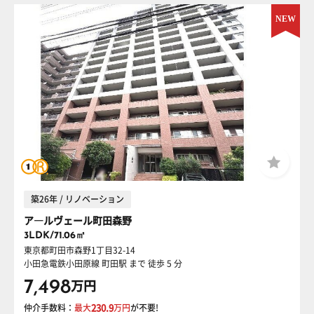
築26年 / リノベーション
ア―ルヴェール町田森野
3LDK/71.06㎡
東京都町田市森野1丁目32-14
小田急電鉄小田原線 町田駅
まで 徒歩 5 分
7,498
万円
仲介手数料：
最大
230.9
万円
が不要!