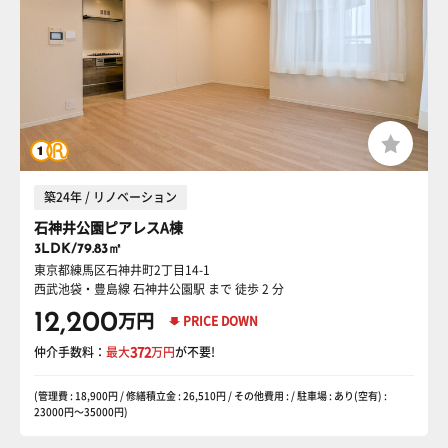
築24年 / リノベーション
石神井公園ピアレスA棟
3LDK/79.83㎡
東京都練馬区石神井町2丁目14-1
西武池袋・豊島線 石神井公園駅
まで 徒歩 2 分
12,200
万円
PRICE DOWN
仲介手数料：
最大
372
万円
が不要!
(管理費 : 18,900円 / 修繕積立金 : 26,510円 / その他費用 : / 駐車場 : あり(空有) :
23000円〜35000円)