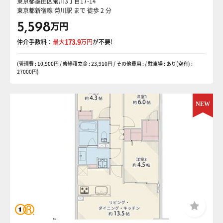
東京都墨田区菊川3丁目17-14
東京都新宿線 菊川駅
まで 徒歩 2 分
5,598
万円
仲介手数料：
最大
173.9
万円
が不要!
(管理費 : 10,900円 / 修繕積立金 : 23,910円 / その他費用 : / 駐車場 : あり(空有) :
27000円)