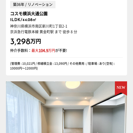
築36年 / リノベーション
コスモ横浜大通公園
1LDK/44.08㎡
神奈川県横浜市南区新川町1丁目2-1
京浜急行電鉄本線 黄金町駅
まで 徒歩 8 分
3,298
万円
仲介手数料：
最大
104.9
万円
が不要!
(管理費 : 10,021円 / 修繕積立金 : 13,090円 / その他費用 : / 駐車場 : あり(空有) :
10000円〜12000円)