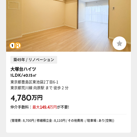
築49年 / リノベーション
大塚台ハイツ
1LDK/40.15㎡
東京都豊島区東池袋2丁目6-1
東京都荒川線 向原駅
まで 徒歩 2 分
4,780
万円
仲介手数料：
最大
149.4
万円
が不要!
(管理費 : 8,700円 / 修繕積立金 : 8,110円 / その他費用 : / 駐車場 : あり(空無))