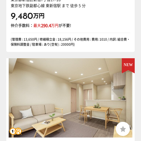
東京地下鉄副都心線 東新宿駅
まで 徒歩 5 分
9,480
万円
仲介手数料：
最大
290.4
万円
が不要!
(管理費 : 13,650円 / 修繕積立金 : 18,156円 / その他費用 : 費用: 1010 / 内訳: 組合費・
保険料調整金 / 駐車場 : あり(空有) : 20000円)