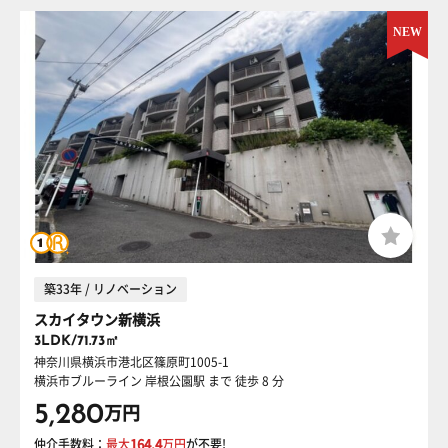
築33年 / リノベーション
スカイタウン新横浜
3LDK/71.73㎡
神奈川県横浜市港北区篠原町1005-1
横浜市ブルーライン 岸根公園駅
まで 徒歩 8 分
5,280
万円
仲介手数料：
最大
164.4
万円
が不要!