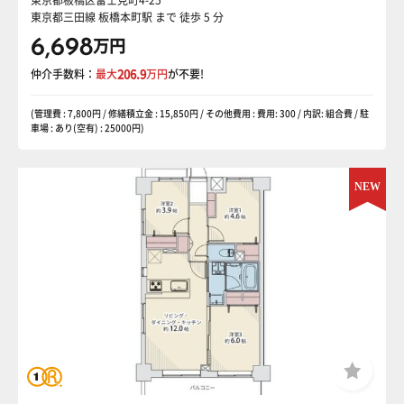
東京都三田線 板橋本町駅
まで 徒歩 5 分
6,698
万円
仲介手数料：
最大
206.9
万円
が不要!
(管理費 : 7,800円 / 修繕積立金 : 15,850円 / その他費用 : 費用: 300 / 内訳: 組合費 / 駐
車場 : あり(空有) : 25000円)