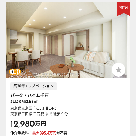
築38年 / リノベーション
パーク・ハイム千石
3LDK/80.64㎡
東京都文京区千石3丁目14-5
東京都三田線 千石駅
まで 徒歩 9 分
12,980
万円
仲介手数料：
最大
395.4
万円
が不要!