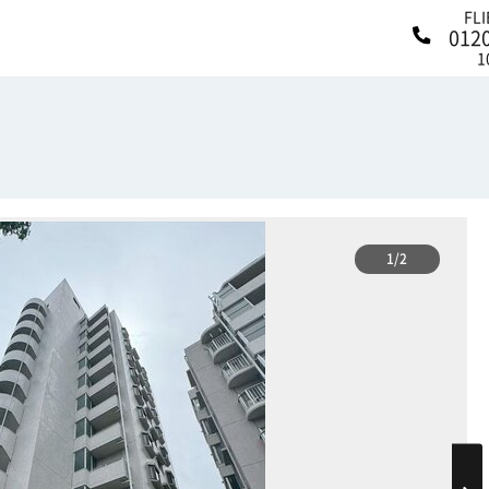
FL
012
1
1/2