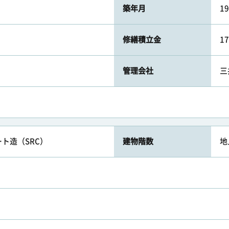
築年月
1
修繕積立金
1
管理会社
三
ト造（SRC）
建物階数
地