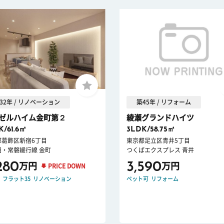
32年 / リノベーション
築45年 / リフォーム
ゼルハイム金町第２
綾瀬グランドハイツ
K/61.6㎡
3LDK/58.75㎡
都葛飾区新宿6丁目
東京都足立区青井5丁目
田・常磐緩行線 金町
つくばエクスプレス 青井
280
3,590
万円
万円
PRICE DOWN
フラット35
リノベーション
ペット可
リフォーム