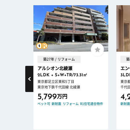
築27年 / リフォーム
築
.
アルシオン北綾瀬
エン
2LDK + S+W+TR/73.31㎡
3LD
東京都足立区東和5丁目
東京
東京地下鉄千代田線 北綾瀬
千代
5,799
4,
万円
CE DOWN
ペット可
新耐震
リフォーム
R1住宅適合物件
新耐震