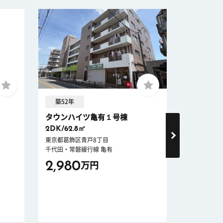
築52年
築43年 
タウンハイツ亀有１号棟
マンハイ
2DK/62.8㎡
2LDK/52
東京都葛飾区青戸8丁目
東京都葛飾区
千代田・常磐緩行線 亀有
京成電鉄本線
2,980
3,398
万円
ペット可
宅配
リノベーショ