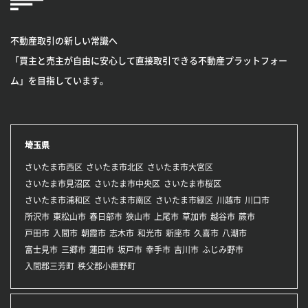
不動産取引の新しい常識へ
「買主と売主が自由に安心して直接取引できる不動産プラットフォー
ム」を目指しています。
埼玉県
さいたま市西区
さいたま市北区
さいたま市大宮区
さいたま市見沼区
さいたま市中央区
さいたま市桜区
さいたま市浦和区
さいたま市南区
さいたま市緑区
川越市
川口市
所沢市
東松山市
春日部市
狭山市
上尾市
草加市
越谷市
蕨市
戸田市
入間市
朝霞市
志木市
和光市
新座市
久喜市
八潮市
富士見市
三郷市
蓮田市
坂戸市
幸手市
吉川市
ふじみ野市
入間郡三芳町
秩父郡小鹿野町