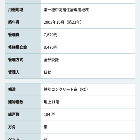
用途地域
第一種中高層住居専用地域
築年月
2003年10月（築23年）
管理費
7,620円
修繕積立金
8,470円
管理方式
全部委託
管理人
日勤
構造
鉄筋コンクリート造（RC）
建物階数
地上11階
総戸数
184 戸
方角
東
ペット
可