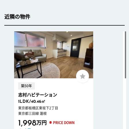
近隣の物件
築50年
志村ハビテーション
1LDK/40.46㎡
東京都板橋区東坂下2丁目
東京都三田線 蓮根
1,998
万円
PRICE DOWN