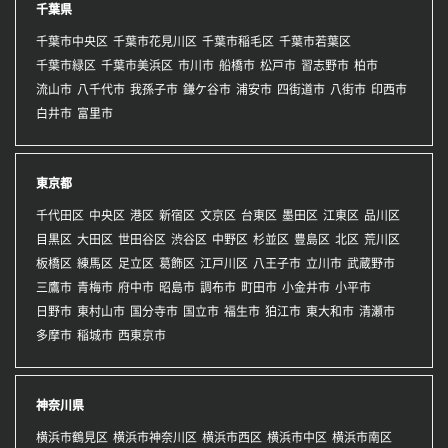
千葉県
千葉市中央区
千葉市花見川区
千葉市稲毛区
千葉市若葉区
千葉市緑区
千葉市美浜区
市川市
船橋市
松戸市
習志野市
柏市
流山市
八千代市
我孫子市
鎌ケ谷市
浦安市
四街道市
八街市
印西市
白井市
富里市
東京都
千代田区
中央区
港区
新宿区
文京区
台東区
墨田区
江東区
品川区
目黒区
大田区
世田谷区
渋谷区
中野区
杉並区
豊島区
北区
荒川区
板橋区
練馬区
足立区
葛飾区
江戸川区
八王子市
立川市
武蔵野市
三鷹市
青梅市
府中市
昭島市
調布市
町田市
小金井市
小平市
日野市
東村山市
国分寺市
国立市
福生市
狛江市
東大和市
清瀬市
多摩市
稲城市
西東京市
神奈川県
横浜市鶴見区
横浜市神奈川区
横浜市西区
横浜市中区
横浜市南区