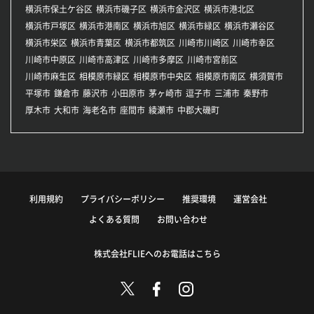
横浜市保土ケ谷区
横浜市磯子区
横浜市金沢区
横浜市港北区
横浜市戸塚区
横浜市港南区
横浜市旭区
横浜市緑区
横浜市瀬谷区
横浜市栄区
横浜市青葉区
横浜市都筑区
川崎市川崎区
川崎市幸区
川崎市中原区
川崎市高津区
川崎市多摩区
川崎市宮前区
川崎市麻生区
相模原市緑区
相模原市中央区
相模原市南区
横須賀市
平塚市
鎌倉市
藤沢市
小田原市
茅ヶ崎市
逗子市
三浦市
秦野市
厚木市
大和市
海老名市
座間市
綾瀬市
中郡大磯町
利用規約
プライバシーポリシー
推奨環境
運営会社
よくある質問
お問い合わせ
株式会社FLIEへのお電話はこちら