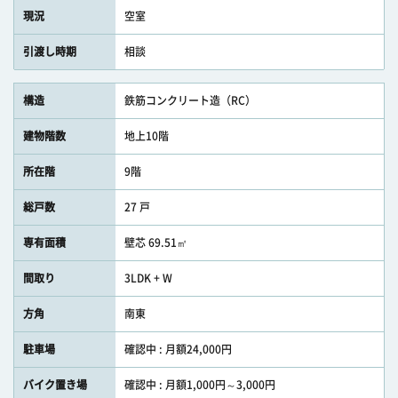
現況
空室
引渡し時期
相談
構造
鉄筋コンクリート造（RC）
建物階数
地上10階
所在階
9階
総戸数
27 戸
専有面積
壁芯 69.51㎡
間取り
3LDK + W
方角
南東
駐車場
確認中 : 月額24,000円
バイク置き場
確認中 : 月額1,000円～3,000円