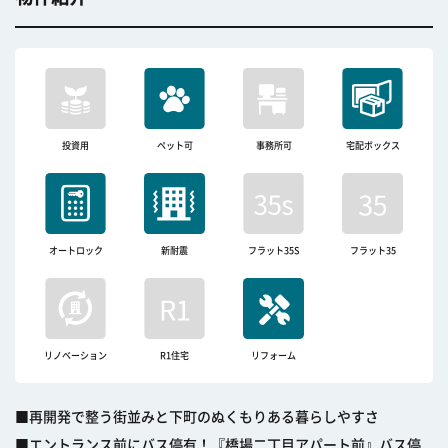
投資用
ペット可
事務所可
宅配ボックス
オートロック
新耐震
フラット35S
フラット35
リノベーション
R1住宅
リフォーム
■再開発で整う街並みと下町のぬくもりある暮らしやすさ
■エントランス前にバス停有！『橋場二丁目アパート前』バス停