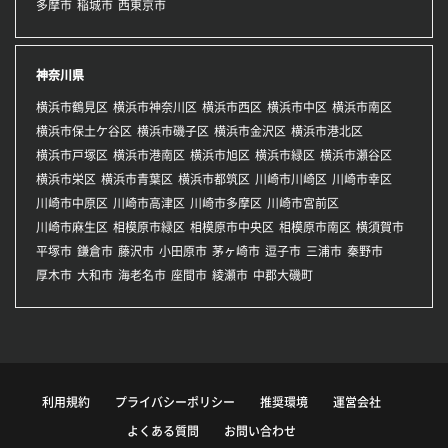
多摩市
稲城市
西東京市
神奈川県
横浜市鶴見区
横浜市神奈川区
横浜市西区
横浜市中区
横浜市南区
横浜市保土ケ谷区
横浜市磯子区
横浜市金沢区
横浜市港北区
横浜市戸塚区
横浜市港南区
横浜市旭区
横浜市緑区
横浜市瀬谷区
横浜市栄区
横浜市青葉区
横浜市都筑区
川崎市川崎区
川崎市幸区
川崎市中原区
川崎市高津区
川崎市多摩区
川崎市宮前区
川崎市麻生区
相模原市緑区
相模原市中央区
相模原市南区
横須賀市
平塚市
鎌倉市
藤沢市
小田原市
茅ヶ崎市
逗子市
三浦市
秦野市
厚木市
大和市
海老名市
座間市
綾瀬市
中郡大磯町
利用規約
プライバシーポリシー
推奨環境
運営会社
よくある質問
お問い合わせ