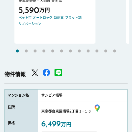
東武伊勢崎・大師線 東向島
5,590
万円
ペット可
オートロック
新耐震
フラット35
リノベーション
物件情報
マンション名
サンピア橋場
住所
東京都台東区橋場2丁目１−１６
6,499
価格
万円