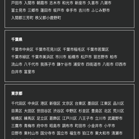
戸田市
入間市
朝霞市
志木市
和光市
新座市
久喜市
八潮市
富士見市
三郷市
蓮田市
坂戸市
幸手市
吉川市
ふじみ野市
入間郡三芳町
秩父郡小鹿野町
千葉県
千葉市中央区
千葉市花見川区
千葉市稲毛区
千葉市若葉区
千葉市緑区
千葉市美浜区
市川市
船橋市
松戸市
習志野市
柏市
流山市
八千代市
我孫子市
鎌ケ谷市
浦安市
四街道市
八街市
印西市
白井市
富里市
東京都
千代田区
中央区
港区
新宿区
文京区
台東区
墨田区
江東区
品川区
目黒区
大田区
世田谷区
渋谷区
中野区
杉並区
豊島区
北区
荒川区
板橋区
練馬区
足立区
葛飾区
江戸川区
八王子市
立川市
武蔵野市
三鷹市
青梅市
府中市
昭島市
調布市
町田市
小金井市
小平市
日野市
東村山市
国分寺市
国立市
福生市
狛江市
東大和市
清瀬市