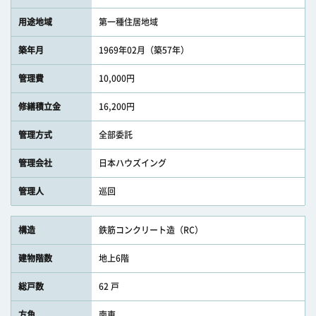
用途地域
第一種住居地域
築年月
1969年02月（築57年）
管理費
10,000円
修繕積立金
16,200円
管理方式
全部委託
管理会社
日本ハウズイング
管理人
巡回
構造
鉄筋コンクリート造（RC）
建物階数
地上6階
総戸数
62 戸
方角
南東