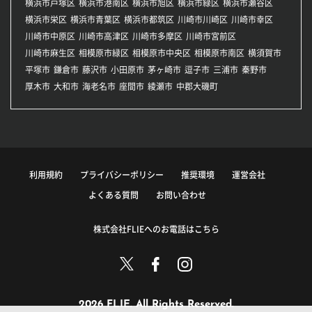
横浜市戸塚区
横浜市港南区
横浜市旭区
横浜市緑区
横浜市瀬谷区
横浜市栄区
横浜市青葉区
横浜市都筑区
川崎市川崎区
川崎市幸区
川崎市中原区
川崎市高津区
川崎市多摩区
川崎市宮前区
川崎市麻生区
相模原市緑区
相模原市中央区
相模原市南区
横須賀市
平塚市
鎌倉市
藤沢市
小田原市
茅ヶ崎市
逗子市
三浦市
秦野市
厚木市
大和市
海老名市
座間市
綾瀬市
中郡大磯町
利用規約
プライバシーポリシー
推奨環境
運営会社
よくある質問
お問い合わせ
株式会社FLIEへのお電話はこちら
2026 FLIE. All Rights Reserved.