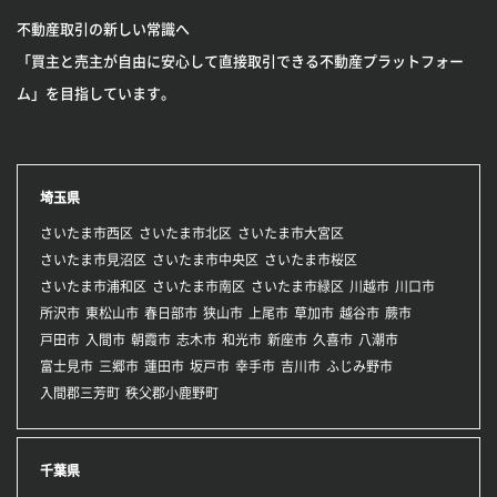
不動産取引の新しい常識へ
「買主と売主が自由に安心して直接取引できる不動産プラットフォー
ム」を目指しています。
埼玉県
さいたま市西区
さいたま市北区
さいたま市大宮区
さいたま市見沼区
さいたま市中央区
さいたま市桜区
さいたま市浦和区
さいたま市南区
さいたま市緑区
川越市
川口市
所沢市
東松山市
春日部市
狭山市
上尾市
草加市
越谷市
蕨市
戸田市
入間市
朝霞市
志木市
和光市
新座市
久喜市
八潮市
富士見市
三郷市
蓮田市
坂戸市
幸手市
吉川市
ふじみ野市
入間郡三芳町
秩父郡小鹿野町
千葉県