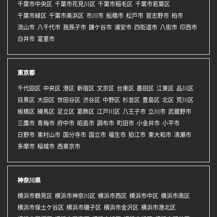
千葉市中央区
千葉市花見川区
千葉市稲毛区
千葉市若葉区
千葉市緑区
千葉市美浜区
市川市
船橋市
松戸市
習志野市
柏市
流山市
八千代市
我孫子市
鎌ケ谷市
浦安市
四街道市
八街市
印西市
白井市
富里市
東京都
千代田区
中央区
港区
新宿区
文京区
台東区
墨田区
江東区
品川区
目黒区
大田区
世田谷区
渋谷区
中野区
杉並区
豊島区
北区
荒川区
板橋区
練馬区
足立区
葛飾区
江戸川区
八王子市
立川市
武蔵野市
三鷹市
青梅市
府中市
昭島市
調布市
町田市
小金井市
小平市
日野市
東村山市
国分寺市
国立市
福生市
狛江市
東大和市
清瀬市
多摩市
稲城市
西東京市
神奈川県
横浜市鶴見区
横浜市神奈川区
横浜市西区
横浜市中区
横浜市南区
横浜市保土ケ谷区
横浜市磯子区
横浜市金沢区
横浜市港北区