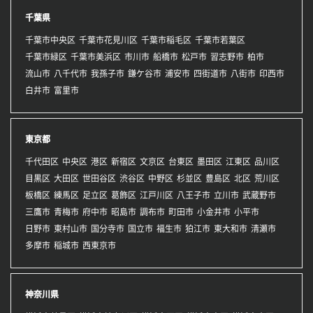
千葉県
千葉市中央区
千葉市花見川区
千葉市稲毛区
千葉市若葉区
千葉市緑区
千葉市美浜区
市川市
船橋市
松戸市
習志野市
柏市
流山市
八千代市
我孫子市
鎌ケ谷市
浦安市
四街道市
八街市
印西市
白井市
富里市
東京都
千代田区
中央区
港区
新宿区
文京区
台東区
墨田区
江東区
品川区
目黒区
大田区
世田谷区
渋谷区
中野区
杉並区
豊島区
北区
荒川区
板橋区
練馬区
足立区
葛飾区
江戸川区
八王子市
立川市
武蔵野市
三鷹市
青梅市
府中市
昭島市
調布市
町田市
小金井市
小平市
日野市
東村山市
国分寺市
国立市
福生市
狛江市
東大和市
清瀬市
多摩市
稲城市
西東京市
神奈川県