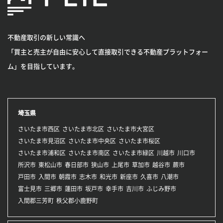
不動産取引の新しい常識へ
「買主と売主が自由に安心して直接取引できる不動産プラットフォー
ム」を目指しています。
埼玉県
さいたま市西区
さいたま市北区
さいたま市大宮区
さいたま市見沼区
さいたま市中央区
さいたま市桜区
さいたま市浦和区
さいたま市南区
さいたま市緑区
川越市
川口市
所沢市
東松山市
春日部市
狭山市
上尾市
草加市
越谷市
蕨市
戸田市
入間市
朝霞市
志木市
和光市
新座市
久喜市
八潮市
富士見市
三郷市
蓮田市
坂戸市
幸手市
吉川市
ふじみ野市
入間郡三芳町
秩父郡小鹿野町