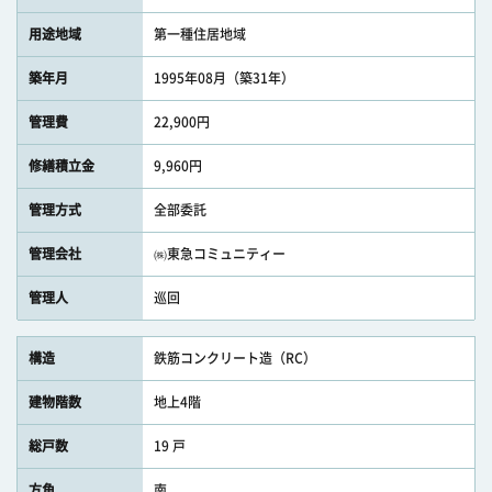
用途地域
第一種住居地域
築年月
1995年08月（築31年）
管理費
22,900円
修繕積立金
9,960円
管理方式
全部委託
管理会社
㈱東急コミュニティー
管理人
巡回
構造
鉄筋コンクリート造（RC）
建物階数
地上4階
総戸数
19 戸
方角
南