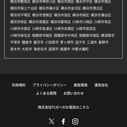
横浜市鶴見区
横浜市神奈川区
横浜市西区
横浜市中区
横浜市南区
横浜市保土ケ谷区
横浜市磯子区
横浜市金沢区
横浜市港北区
横浜市戸塚区
横浜市港南区
横浜市旭区
横浜市緑区
横浜市瀬谷区
横浜市栄区
横浜市青葉区
横浜市都筑区
川崎市川崎区
川崎市幸区
川崎市中原区
川崎市高津区
川崎市多摩区
川崎市宮前区
川崎市麻生区
相模原市緑区
相模原市中央区
相模原市南区
横須賀市
平塚市
鎌倉市
藤沢市
小田原市
茅ヶ崎市
逗子市
三浦市
秦野市
厚木市
大和市
海老名市
座間市
綾瀬市
中郡大磯町
利用規約
プライバシーポリシー
推奨環境
運営会社
よくある質問
お問い合わせ
株式会社FLIEへのお電話はこちら