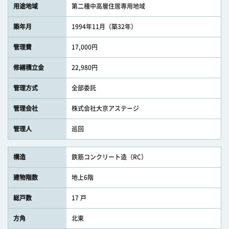
用途地域
第二種中高層住居専用地域
築年月
1994年11月（築32年）
管理費
17,000円
修繕積立金
22,980円
管理方式
全部委託
管理会社
株式会社大京アステージ
管理人
巡回
構造
鉄筋コンクリート造（RC）
建物階数
地上6階
総戸数
17 戸
方角
北東