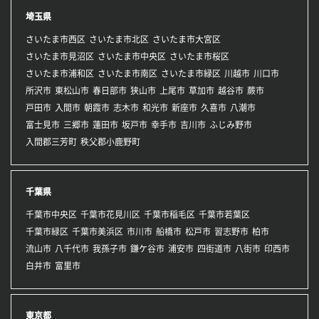
埼玉県
さいたま市西区
さいたま市北区
さいたま市大宮区
さいたま市見沼区
さいたま市中央区
さいたま市桜区
さいたま市浦和区
さいたま市南区
さいたま市緑区
川越市
川口市
所沢市
東松山市
春日部市
狭山市
上尾市
草加市
越谷市
蕨市
戸田市
入間市
朝霞市
志木市
和光市
新座市
久喜市
八潮市
富士見市
三郷市
蓮田市
坂戸市
幸手市
吉川市
ふじみ野市
入間郡三芳町
秩父郡小鹿野町
千葉県
千葉市中央区
千葉市花見川区
千葉市稲毛区
千葉市若葉区
千葉市緑区
千葉市美浜区
市川市
船橋市
松戸市
習志野市
柏市
流山市
八千代市
我孫子市
鎌ケ谷市
浦安市
四街道市
八街市
印西市
白井市
富里市
東京都