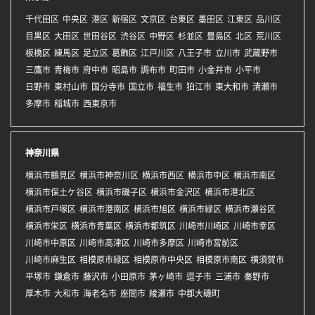
千代田区
中央区
港区
新宿区
文京区
台東区
墨田区
江東区
品川区
目黒区
大田区
世田谷区
渋谷区
中野区
杉並区
豊島区
北区
荒川区
板橋区
練馬区
足立区
葛飾区
江戸川区
八王子市
立川市
武蔵野市
三鷹市
青梅市
府中市
昭島市
調布市
町田市
小金井市
小平市
日野市
東村山市
国分寺市
国立市
福生市
狛江市
東大和市
清瀬市
多摩市
稲城市
西東京市
神奈川県
横浜市鶴見区
横浜市神奈川区
横浜市西区
横浜市中区
横浜市南区
横浜市保土ケ谷区
横浜市磯子区
横浜市金沢区
横浜市港北区
横浜市戸塚区
横浜市港南区
横浜市旭区
横浜市緑区
横浜市瀬谷区
横浜市栄区
横浜市青葉区
横浜市都筑区
川崎市川崎区
川崎市幸区
川崎市中原区
川崎市高津区
川崎市多摩区
川崎市宮前区
川崎市麻生区
相模原市緑区
相模原市中央区
相模原市南区
横須賀市
平塚市
鎌倉市
藤沢市
小田原市
茅ヶ崎市
逗子市
三浦市
秦野市
厚木市
大和市
海老名市
座間市
綾瀬市
中郡大磯町