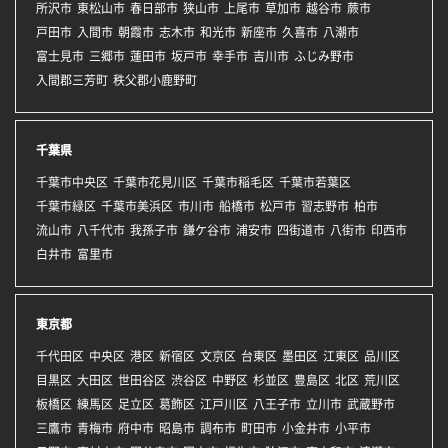
所沢市
東松山市
春日部市
狭山市
上尾市
草加市
越谷市
蕨市
戸田市
入間市
朝霞市
志木市
和光市
新座市
久喜市
八潮市
富士見市
三郷市
蓮田市
坂戸市
幸手市
吉川市
ふじみ野市
入間郡三芳町
秩父郡小鹿野町
千葉県
千葉市中央区
千葉市花見川区
千葉市稲毛区
千葉市若葉区
千葉市緑区
千葉市美浜区
市川市
船橋市
松戸市
習志野市
柏市
流山市
八千代市
我孫子市
鎌ケ谷市
浦安市
四街道市
八街市
印西市
白井市
富里市
東京都
千代田区
中央区
港区
新宿区
文京区
台東区
墨田区
江東区
品川区
目黒区
大田区
世田谷区
渋谷区
中野区
杉並区
豊島区
北区
荒川区
板橋区
練馬区
足立区
葛飾区
江戸川区
八王子市
立川市
武蔵野市
三鷹市
青梅市
府中市
昭島市
調布市
町田市
小金井市
小平市