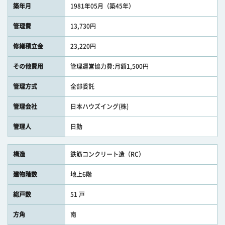
築年月
1981年05月（築45年）
管理費
13,730円
修繕積立金
23,220円
その他費用
管理運営協力費:月額1,500円
管理方式
全部委託
管理会社
日本ハウズイング(株)
管理人
日勤
構造
鉄筋コンクリート造（RC）
建物階数
地上6階
総戸数
51 戸
方角
南