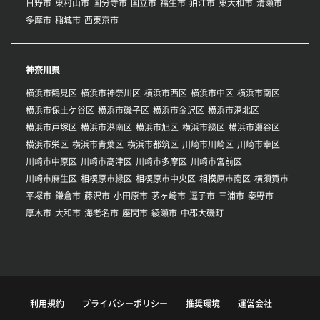
日野市
東村山市
国分寺市
国立市
福生市
狛江市
東大和市
清瀬市
多摩市
稲城市
西東京市
神奈川県
横浜市鶴見区
横浜市神奈川区
横浜市西区
横浜市中区
横浜市南区
横浜市保土ケ谷区
横浜市磯子区
横浜市金沢区
横浜市港北区
横浜市戸塚区
横浜市港南区
横浜市旭区
横浜市緑区
横浜市瀬谷区
横浜市栄区
横浜市青葉区
横浜市都筑区
川崎市川崎区
川崎市幸区
川崎市中原区
川崎市高津区
川崎市多摩区
川崎市宮前区
川崎市麻生区
相模原市緑区
相模原市中央区
相模原市南区
横須賀市
平塚市
鎌倉市
藤沢市
小田原市
茅ヶ崎市
逗子市
三浦市
秦野市
厚木市
大和市
海老名市
座間市
綾瀬市
中郡大磯町
利用規約
プライバシーポリシー
推奨環境
運営会社