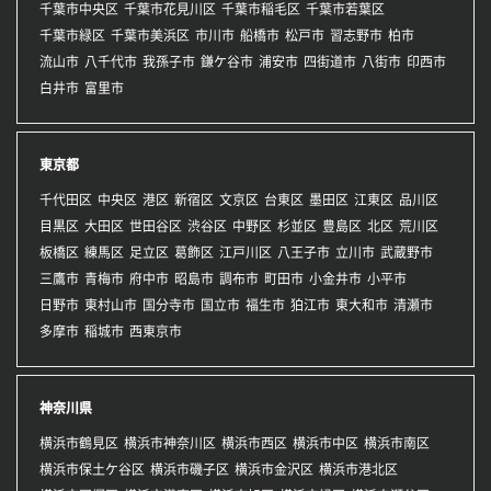
千葉市中央区
千葉市花見川区
千葉市稲毛区
千葉市若葉区
千葉市緑区
千葉市美浜区
市川市
船橋市
松戸市
習志野市
柏市
流山市
八千代市
我孫子市
鎌ケ谷市
浦安市
四街道市
八街市
印西市
白井市
富里市
東京都
千代田区
中央区
港区
新宿区
文京区
台東区
墨田区
江東区
品川区
目黒区
大田区
世田谷区
渋谷区
中野区
杉並区
豊島区
北区
荒川区
板橋区
練馬区
足立区
葛飾区
江戸川区
八王子市
立川市
武蔵野市
三鷹市
青梅市
府中市
昭島市
調布市
町田市
小金井市
小平市
日野市
東村山市
国分寺市
国立市
福生市
狛江市
東大和市
清瀬市
多摩市
稲城市
西東京市
神奈川県
横浜市鶴見区
横浜市神奈川区
横浜市西区
横浜市中区
横浜市南区
横浜市保土ケ谷区
横浜市磯子区
横浜市金沢区
横浜市港北区