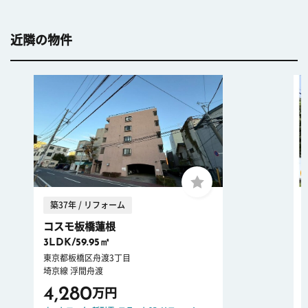
近隣の物件
築37年 / リフォーム
コスモ板橋蓮根
3LDK/59.95㎡
東京都板橋区舟渡3丁目
埼京線 浮間舟渡
4,280
万円