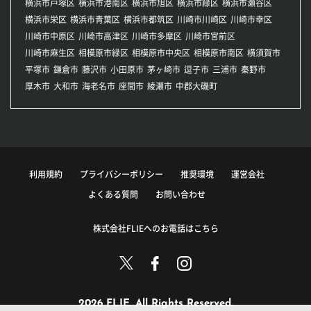
横浜市戸塚区
横浜市港南区
横浜市旭区
横浜市緑区
横浜市瀬谷区
横浜市栄区
横浜市青葉区
横浜市都筑区
川崎市川崎区
川崎市幸区
川崎市中原区
川崎市高津区
川崎市多摩区
川崎市宮前区
川崎市麻生区
相模原市緑区
相模原市中央区
相模原市南区
横須賀市
平塚市
鎌倉市
藤沢市
小田原市
茅ヶ崎市
逗子市
三浦市
秦野市
厚木市
大和市
海老名市
座間市
綾瀬市
中郡大磯町
利用規約
プライバシーポリシー
推奨環境
運営会社
よくある質問
お問い合わせ
株式会社FLIEへのお電話はこちら
2026 FLIE. All Rights Reserved.