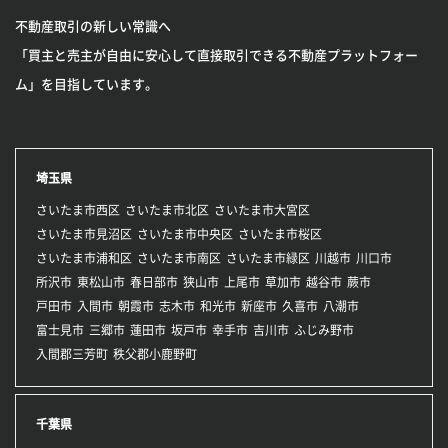
不動産取引の新しい常識へ
「買主と売主が自由に安心して直接取引できる不動産プラットフォー
ム」を目指しています。
埼玉県
さいたま市西区
さいたま市北区
さいたま市大宮区
さいたま市見沼区
さいたま市中央区
さいたま市桜区
さいたま市浦和区
さいたま市南区
さいたま市緑区
川越市
川口市
所沢市
東松山市
春日部市
狭山市
上尾市
草加市
越谷市
蕨市
戸田市
入間市
朝霞市
志木市
和光市
新座市
久喜市
八潮市
富士見市
三郷市
蓮田市
坂戸市
幸手市
吉川市
ふじみ野市
入間郡三芳町
秩父郡小鹿野町
千葉県