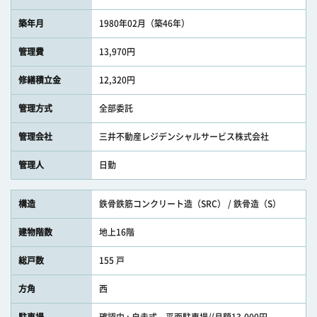
築年月
1980年02月（築46年）
管理費
13,970円
修繕積立金
12,320円
管理方式
全部委託
管理会社
三井不動産レジデンシャルサービス株式会社
管理人
日勤
構造
鉄骨鉄筋コンクリート造（SRC） / 鉄骨造（S）
建物階数
地上16階
総戸数
155 戸
方角
西