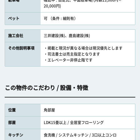
駐車場
確認中 : 自走式、平面駐車場/(月額13,000円～
20,000円)
ペット
可 （条件 : 細則有）
施工会社
三井建設(株)、鹿島建設(株)
その他説明事項
・掲載と現況が異なる場合は現況優先とします
・司法書士は売主指定となります
・エレベーター非停止階です
この物件のこだわり / 設備・特徴
位置
角部屋
部屋
LDK15畳以上 / 全居室フローリング
キッチン
食洗機 / システムキッチン / 3口以上コンロ