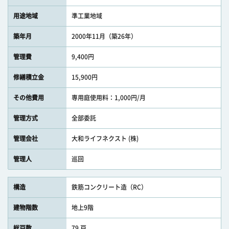
用途地域
準工業地域
築年月
2000年11月（築26年）
管理費
9,400円
修繕積立金
15,900円
その他費用
専用庭使用料：1,000円/月
管理方式
全部委託
管理会社
大和ライフネクスト (株)
管理人
巡回
構造
鉄筋コンクリート造（RC）
建物階数
地上9階
総戸数
79 戸