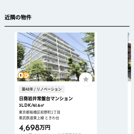
近隣の物件
築48年 / リノベーション
日商岩井常盤台マンション
3LDK/61.6㎡
東京都板橋区前野町1丁目
東武鉄道東上線 ときわ台
4,698
万円