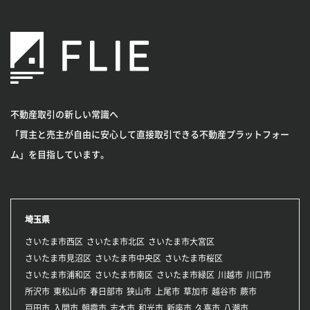
不動産取引の新しい常識へ
「買主と売主が自由に安心して直接取引できる不動産プラットフォー
ム」を目指しています。
埼玉県
さいたま市西区
さいたま市北区
さいたま市大宮区
さいたま市見沼区
さいたま市中央区
さいたま市桜区
さいたま市浦和区
さいたま市南区
さいたま市緑区
川越市
川口市
所沢市
東松山市
春日部市
狭山市
上尾市
草加市
越谷市
蕨市
戸田市
入間市
朝霞市
志木市
和光市
新座市
久喜市
八潮市