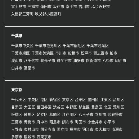
富士見市
三郷市
蓮田市
坂戸市
幸手市
吉川市
ふじみ野市
入間郡三芳町
秩父郡小鹿野町
千葉県
千葉市中央区
千葉市花見川区
千葉市稲毛区
千葉市若葉区
千葉市緑区
千葉市美浜区
市川市
船橋市
松戸市
習志野市
柏市
流山市
八千代市
我孫子市
鎌ケ谷市
浦安市
四街道市
八街市
印西市
白井市
富里市
東京都
千代田区
中央区
港区
新宿区
文京区
台東区
墨田区
江東区
品川区
目黒区
大田区
世田谷区
渋谷区
中野区
杉並区
豊島区
北区
荒川区
板橋区
練馬区
足立区
葛飾区
江戸川区
八王子市
立川市
武蔵野市
三鷹市
青梅市
府中市
昭島市
調布市
町田市
小金井市
小平市
日野市
東村山市
国分寺市
国立市
福生市
狛江市
東大和市
清瀬市
多摩市
稲城市
西東京市