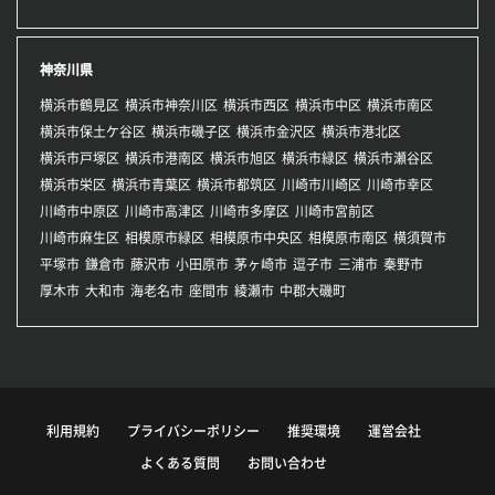
神奈川県
横浜市鶴見区
横浜市神奈川区
横浜市西区
横浜市中区
横浜市南区
横浜市保土ケ谷区
横浜市磯子区
横浜市金沢区
横浜市港北区
横浜市戸塚区
横浜市港南区
横浜市旭区
横浜市緑区
横浜市瀬谷区
横浜市栄区
横浜市青葉区
横浜市都筑区
川崎市川崎区
川崎市幸区
川崎市中原区
川崎市高津区
川崎市多摩区
川崎市宮前区
川崎市麻生区
相模原市緑区
相模原市中央区
相模原市南区
横須賀市
平塚市
鎌倉市
藤沢市
小田原市
茅ヶ崎市
逗子市
三浦市
秦野市
厚木市
大和市
海老名市
座間市
綾瀬市
中郡大磯町
利用規約
プライバシーポリシー
推奨環境
運営会社
よくある質問
お問い合わせ