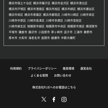
横浜市保土ケ谷区
横浜市磯子区
横浜市金沢区
横浜市港北区
横浜市戸塚区
横浜市港南区
横浜市旭区
横浜市緑区
横浜市瀬谷区
横浜市栄区
横浜市青葉区
横浜市都筑区
川崎市川崎区
川崎市幸区
川崎市中原区
川崎市高津区
川崎市多摩区
川崎市宮前区
川崎市麻生区
相模原市緑区
相模原市中央区
相模原市南区
横須賀市
平塚市
鎌倉市
藤沢市
小田原市
茅ヶ崎市
逗子市
三浦市
秦野市
厚木市
大和市
海老名市
座間市
綾瀬市
中郡大磯町
利用規約
プライバシーポリシー
推奨環境
運営会社
よくある質問
お問い合わせ
株式会社FLIEへのお電話はこちら