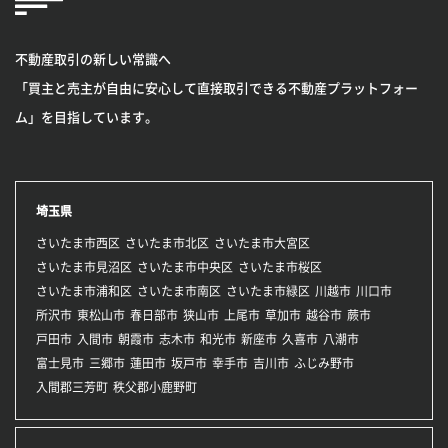
不動産取引の新しい常識へ
「買主と売主が自由に安心して直接取引できる不動産プラットフォー
ム」を目指しています。
埼玉県
さいたま市西区
さいたま市北区
さいたま市大宮区
さいたま市見沼区
さいたま市中央区
さいたま市桜区
さいたま市浦和区
さいたま市南区
さいたま市緑区
川越市
川口市
所沢市
東松山市
春日部市
狭山市
上尾市
草加市
越谷市
蕨市
戸田市
入間市
朝霞市
志木市
和光市
新座市
久喜市
八潮市
富士見市
三郷市
蓮田市
坂戸市
幸手市
吉川市
ふじみ野市
入間郡三芳町
秩父郡小鹿野町