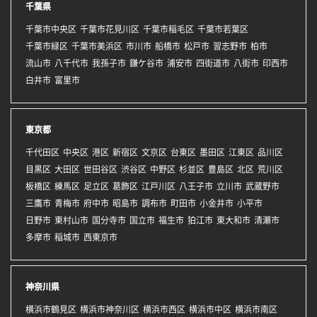
千葉県
千葉市中央区
千葉市花見川区
千葉市稲毛区
千葉市若葉区
千葉市緑区
千葉市美浜区
市川市
船橋市
松戸市
習志野市
柏市
流山市
八千代市
我孫子市
鎌ケ谷市
浦安市
四街道市
八街市
印西市
白井市
富里市
東京都
千代田区
中央区
港区
新宿区
文京区
台東区
墨田区
江東区
品川区
目黒区
大田区
世田谷区
渋谷区
中野区
杉並区
豊島区
北区
荒川区
板橋区
練馬区
足立区
葛飾区
江戸川区
八王子市
立川市
武蔵野市
三鷹市
青梅市
府中市
昭島市
調布市
町田市
小金井市
小平市
日野市
東村山市
国分寺市
国立市
福生市
狛江市
東大和市
清瀬市
多摩市
稲城市
西東京市
神奈川県
横浜市鶴見区
横浜市神奈川区
横浜市西区
横浜市中区
横浜市南区