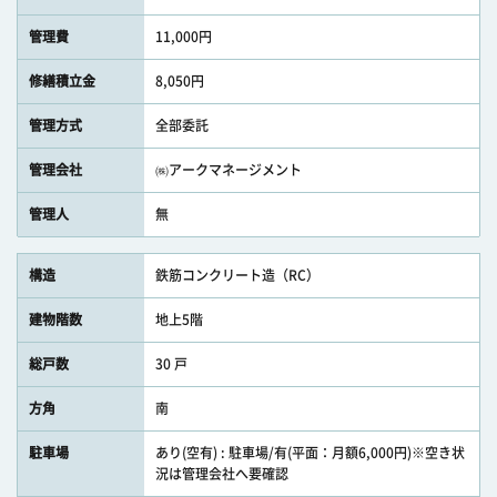
管理費
11,000円
修繕積立金
8,050円
管理方式
全部委託
管理会社
㈱アークマネージメント
管理人
無
構造
鉄筋コンクリート造（RC）
建物階数
地上5階
総戸数
30 戸
方角
南
駐車場
あり(空有) : 駐車場/有(平面：月額6,000円)※空き状
況は管理会社へ要確認