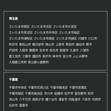
埼玉県
さいたま市西区
さいたま市北区
さいたま市大宮区
さいたま市見沼区
さいたま市中央区
さいたま市桜区
さいたま市浦和区
さいたま市南区
さいたま市緑区
川越市
川口市
所沢市
東松山市
春日部市
狭山市
上尾市
草加市
越谷市
蕨市
戸田市
入間市
朝霞市
志木市
和光市
新座市
久喜市
八潮市
富士見市
三郷市
蓮田市
坂戸市
幸手市
吉川市
ふじみ野市
入間郡三芳町
秩父郡小鹿野町
千葉県
千葉市中央区
千葉市花見川区
千葉市稲毛区
千葉市若葉区
千葉市緑区
千葉市美浜区
市川市
船橋市
松戸市
習志野市
柏市
流山市
八千代市
我孫子市
鎌ケ谷市
浦安市
四街道市
八街市
印西市
白井市
富里市