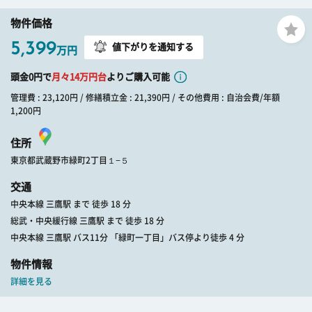
物件価格
5,399
値下がりを通知する
万円
頭金0円で
月々
14
万円台
よりご購入可能
管理費 : 23,120円 / 修繕積立金 : 21,390円 / その他費用 : 自治会費/年額
1,200円
住所
東京都武蔵野市緑町2丁目１−５
交通
中央本線 三鷹駅 まで 徒歩 18 分
総武・中央緩行線 三鷹駅 まで 徒歩 18 分
中央本線 三鷹駅 バス11分 「緑町一丁目」バス停より徒歩 4 分
物件情報
詳細を見る