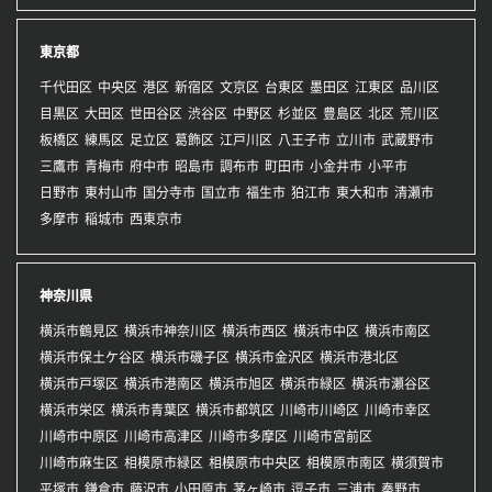
東京都
千代田区
中央区
港区
新宿区
文京区
台東区
墨田区
江東区
品川区
目黒区
大田区
世田谷区
渋谷区
中野区
杉並区
豊島区
北区
荒川区
板橋区
練馬区
足立区
葛飾区
江戸川区
八王子市
立川市
武蔵野市
三鷹市
青梅市
府中市
昭島市
調布市
町田市
小金井市
小平市
日野市
東村山市
国分寺市
国立市
福生市
狛江市
東大和市
清瀬市
多摩市
稲城市
西東京市
神奈川県
横浜市鶴見区
横浜市神奈川区
横浜市西区
横浜市中区
横浜市南区
横浜市保土ケ谷区
横浜市磯子区
横浜市金沢区
横浜市港北区
横浜市戸塚区
横浜市港南区
横浜市旭区
横浜市緑区
横浜市瀬谷区
横浜市栄区
横浜市青葉区
横浜市都筑区
川崎市川崎区
川崎市幸区
川崎市中原区
川崎市高津区
川崎市多摩区
川崎市宮前区
川崎市麻生区
相模原市緑区
相模原市中央区
相模原市南区
横須賀市
平塚市
鎌倉市
藤沢市
小田原市
茅ヶ崎市
逗子市
三浦市
秦野市