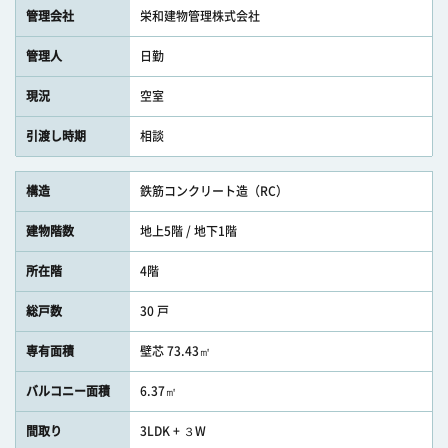
管理会社
栄和建物管理株式会社
管理人
日勤
現況
空室
引渡し時期
相談
構造
鉄筋コンクリート造（RC）
建物階数
地上5階 / 地下1階
所在階
4階
総戸数
30 戸
専有面積
壁芯 73.43㎡
バルコニー面積
6.37㎡
間取り
3LDK + ３W