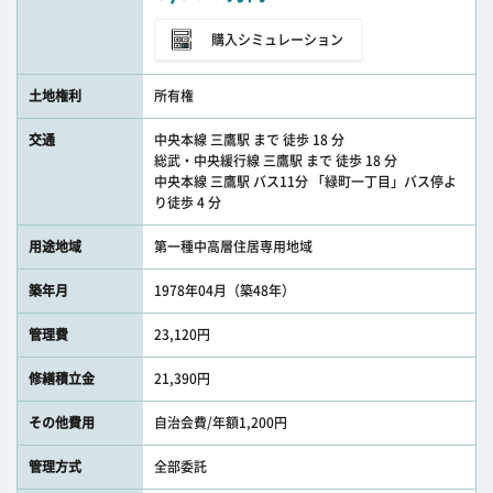
購入シミュレーション
土地権利
所有権
交通
中央本線 三鷹駅 まで 徒歩 18 分
総武・中央緩行線 三鷹駅 まで 徒歩 18 分
中央本線 三鷹駅 バス11分 「緑町一丁目」バス停よ
り徒歩 4 分
用途地域
第一種中高層住居専用地域
築年月
1978年04月（築48年）
管理費
23,120円
修繕積立金
21,390円
その他費用
自治会費/年額1,200円
管理方式
全部委託