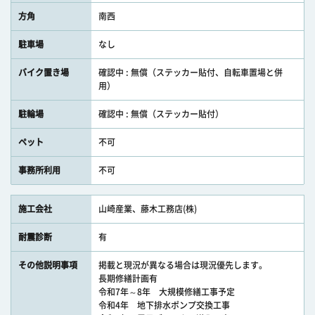
方角
南西
駐車場
なし
バイク置き場
確認中 : 無償（ステッカー貼付、自転車置場と併
用）
駐輪場
確認中 : 無償（ステッカー貼付）
ペット
不可
事務所利用
不可
施工会社
山崎産業、藤木工務店(株)
耐震診断
有
その他説明事項
掲載と現況が異なる場合は現況優先します。
長期修繕計画有
令和7年～8年 大規模修繕工事予定
令和4年 地下排水ポンプ交換工事