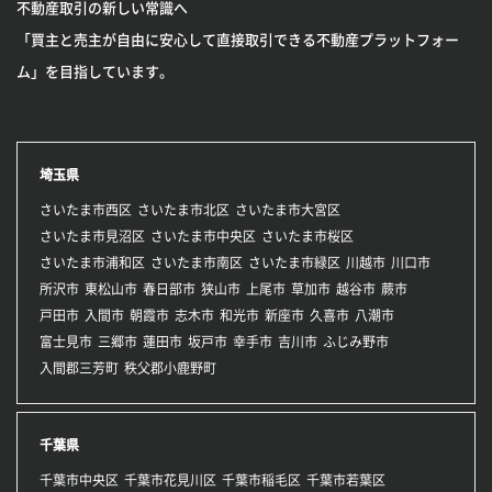
不動産取引の新しい常識へ
「買主と売主が自由に安心して直接取引できる不動産プラットフォー
ム」を目指しています。
埼玉県
さいたま市西区
さいたま市北区
さいたま市大宮区
さいたま市見沼区
さいたま市中央区
さいたま市桜区
さいたま市浦和区
さいたま市南区
さいたま市緑区
川越市
川口市
所沢市
東松山市
春日部市
狭山市
上尾市
草加市
越谷市
蕨市
戸田市
入間市
朝霞市
志木市
和光市
新座市
久喜市
八潮市
富士見市
三郷市
蓮田市
坂戸市
幸手市
吉川市
ふじみ野市
入間郡三芳町
秩父郡小鹿野町
千葉県
千葉市中央区
千葉市花見川区
千葉市稲毛区
千葉市若葉区