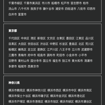
千葉市緑区
千葉市美浜区
市川市
船橋市
松戸市
習志野市
柏市
流山市
八千代市
我孫子市
鎌ケ谷市
浦安市
四街道市
八街市
印西市
白井市
富里市
東京都
千代田区
中央区
港区
新宿区
文京区
台東区
墨田区
江東区
品川区
目黒区
大田区
世田谷区
渋谷区
中野区
杉並区
豊島区
北区
荒川区
板橋区
練馬区
足立区
葛飾区
江戸川区
八王子市
立川市
武蔵野市
三鷹市
青梅市
府中市
昭島市
調布市
町田市
小金井市
小平市
日野市
東村山市
国分寺市
国立市
福生市
狛江市
東大和市
清瀬市
多摩市
稲城市
西東京市
神奈川県
横浜市鶴見区
横浜市神奈川区
横浜市西区
横浜市中区
横浜市南区
横浜市保土ケ谷区
横浜市磯子区
横浜市金沢区
横浜市港北区
横浜市戸塚区
横浜市港南区
横浜市旭区
横浜市緑区
横浜市瀬谷区