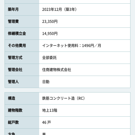
築年月
2023年12月（築3年）
管理費
23,350円
修繕積立金
14,950円
その他費用
インターネット使用料：1496円／月
管理方式
全部委託
管理会社
住商建物株式会社
管理人
日勤
構造
鉄筋コンクリート造（RC）
建物階数
地上13階
総戸数
46 戸
方角
東