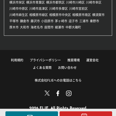
横浜市栄区
横浜市青葉区
横浜市都筑区
川崎市川崎区
川崎市幸区
川崎市中原区
川崎市高津区
川崎市多摩区
川崎市宮前区
川崎市麻生区
相模原市緑区
相模原市中央区
相模原市南区
横須賀市
平塚市
鎌倉市
藤沢市
小田原市
茅ヶ崎市
逗子市
三浦市
秦野市
厚木市
大和市
海老名市
座間市
綾瀬市
中郡大磯町
利用規約
プライバシーポリシー
推奨環境
運営会社
よくある質問
お問い合わせ
株式会社FLIEへのお電話はこちら
2026 FLIE. All Rights Reserved.
このサイトに掲載している情報の無断転載を禁止します。