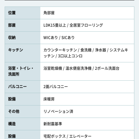
位置
角部屋
部屋
LDK15畳以上 / 全居室フローリング
収納
WICあり / SICあり
キッチン
カウンターキッチン / 食洗機 / 浄水器 / システムキ
ッチン / 3口以上コンロ
浴室・トイレ・
浴室乾燥機 / 温水便座洗浄機 / 2ボール洗面台
洗面所
バルコニー
2面バルコニー
設備
床暖房
その他
リノベーション済
構造
新耐震基準
設備
宅配ボックス / エレベーター