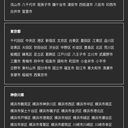
流山市
八千代市
我孫子市
鎌ケ谷市
浦安市
四街道市
八街市
印西市
白井市
富里市
東京都
千代田区
中央区
港区
新宿区
文京区
台東区
墨田区
江東区
品川区
目黒区
大田区
世田谷区
渋谷区
中野区
杉並区
豊島区
北区
荒川区
板橋区
練馬区
足立区
葛飾区
江戸川区
八王子市
立川市
武蔵野市
三鷹市
青梅市
府中市
昭島市
調布市
町田市
小金井市
小平市
日野市
東村山市
国分寺市
国立市
福生市
狛江市
東大和市
清瀬市
多摩市
稲城市
西東京市
神奈川県
横浜市鶴見区
横浜市神奈川区
横浜市西区
横浜市中区
横浜市南区
横浜市保土ケ谷区
横浜市磯子区
横浜市金沢区
横浜市港北区
横浜市戸塚区
横浜市港南区
横浜市旭区
横浜市緑区
横浜市瀬谷区
横浜市栄区
横浜市青葉区
横浜市都筑区
川崎市川崎区
川崎市幸区