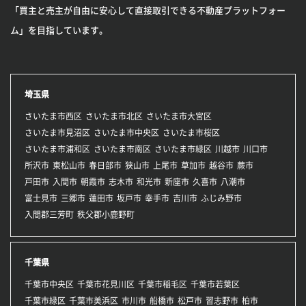
「買主と売主が自由に安心して直接取引できる不動産プラットフォー
ム」を目指しています。
埼玉県
さいたま市西区
さいたま市北区
さいたま市大宮区
さいたま市見沼区
さいたま市中央区
さいたま市桜区
さいたま市浦和区
さいたま市南区
さいたま市緑区
川越市
川口市
所沢市
東松山市
春日部市
狭山市
上尾市
草加市
越谷市
蕨市
戸田市
入間市
朝霞市
志木市
和光市
新座市
久喜市
八潮市
富士見市
三郷市
蓮田市
坂戸市
幸手市
吉川市
ふじみ野市
入間郡三芳町
秩父郡小鹿野町
千葉県
千葉市中央区
千葉市花見川区
千葉市稲毛区
千葉市若葉区
千葉市緑区
千葉市美浜区
市川市
船橋市
松戸市
習志野市
柏市