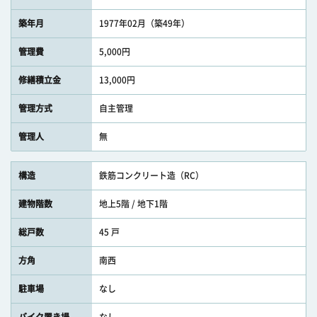
築年月
1977年02月（築49年）
管理費
5,000円
修繕積立金
13,000円
管理方式
自主管理
管理人
無
構造
鉄筋コンクリート造（RC）
建物階数
地上5階 / 地下1階
総戸数
45 戸
方角
南西
駐車場
なし