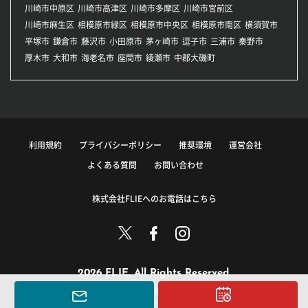
川崎市中原区
川崎市高津区
川崎市多摩区
川崎市宮前区
川崎市麻生区
相模原市緑区
相模原市中央区
相模原市南区
横須賀市
平塚市
鎌倉市
藤沢市
小田原市
茅ヶ崎市
逗子市
三浦市
秦野市
厚木市
大和市
海老名市
座間市
綾瀬市
中郡大磯町
利用規約
プライバシーポリシー
推奨環境
運営会社
よくある質問
お問い合わせ
株式会社FLIEへのお電話はこちら
2026 FLIE. All Rights Reserved.
このサイトに掲載している情報の無断転載を禁止します。
著作権は株式会社FLIEまたはその情報提供者に帰属します。