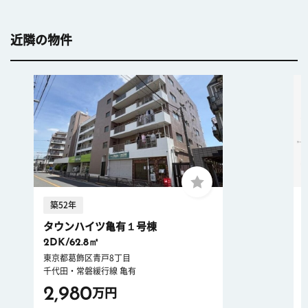
近隣の物件
築52年
タウンハイツ亀有１号棟
2DK/62.8㎡
東京都葛飾区青戸8丁目
千代田・常磐緩行線 亀有
2,980
万円