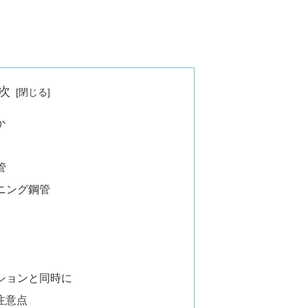
次
か
管
イニング鋼管
ーションと同時に
注意点