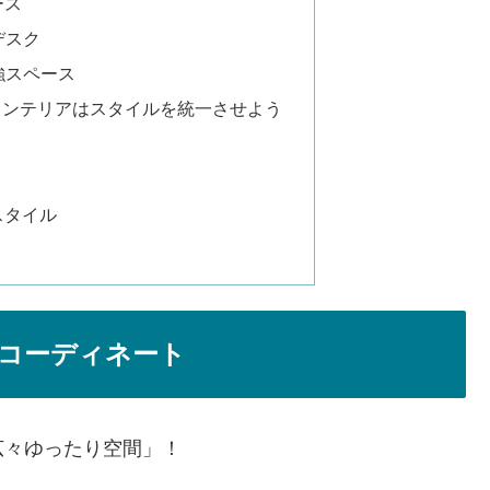
ース
グデスク
勉強スペース
！インテリアはスタイルを統一させよう
スタイル
間コーディネート
広々ゆったり空間」！