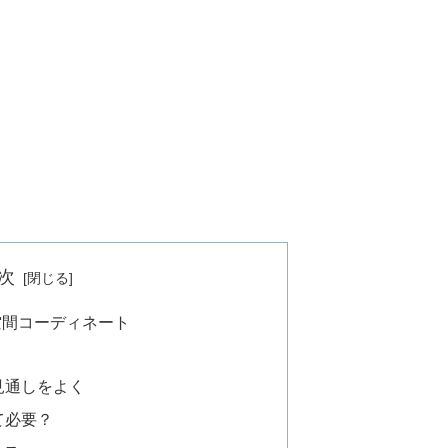
次
空間コーディネート
の見通しをよく
って必要？